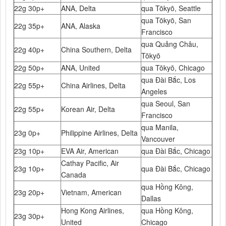
22g 30p+
ANA, Delta
qua Tōkyō, Seattle
qua Tōkyō, San
22g 35p+
ANA, Alaska
Francisco
qua Quảng Châu,
22g 40p+
China Southern, Delta
Tōkyō
22g 50p+
ANA, United
qua Tōkyō, Chicago
qua Đài Bắc, Los
22g 55p+
China Airlines, Delta
Angeles
qua Seoul, San
22g 55p+
Korean Air, Delta
Francisco
qua Manila,
23g 0p+
Philippine Airlines, Delta
Vancouver
23g 10p+
EVA Air, American
qua Đài Bắc, Chicago
Cathay Pacific, Air
23g 10p+
qua Đài Bắc, Chicago
Canada
qua Hồng Kông,
23g 20p+
Vietnam, American
Dallas
Hong Kong Airlines,
qua Hồng Kông,
23g 30p+
United
Chicago