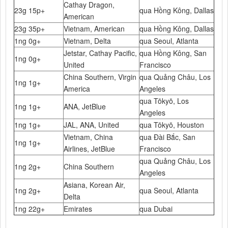
Cathay Dragon,
23g 15p+
qua Hồng Kông, Dallas
American
23g 35p+
Vietnam, American
qua Hồng Kông, Dallas
1ng 0g+
Vietnam, Delta
qua Seoul, Atlanta
Jetstar, Cathay Pacific,
qua Hồng Kông, San
1ng 0g+
United
Francisco
China Southern, Virgin
qua Quảng Châu, Los
1ng 1g+
America
Angeles
qua Tōkyō, Los
1ng 1g+
ANA, JetBlue
Angeles
1ng 1g+
JAL, ANA, United
qua Tōkyō, Houston
Vietnam, China
qua Đài Bắc, San
1ng 1g+
Airlines, JetBlue
Francisco
qua Quảng Châu, Los
1ng 2g+
China Southern
Angeles
Asiana, Korean Air,
1ng 2g+
qua Seoul, Atlanta
Delta
1ng 22g+
Emirates
qua Dubai