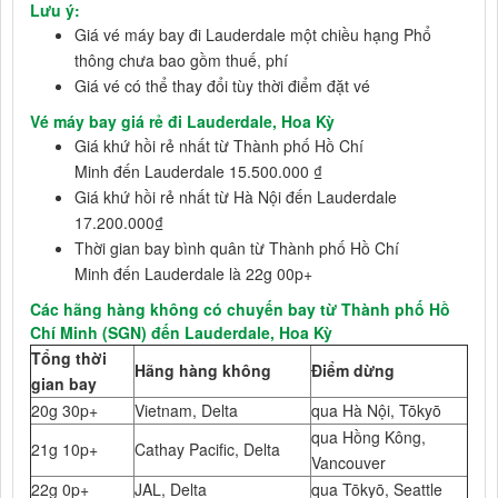
Lưu ý:
Giá vé máy bay đi Lauderdale một chiều hạng Phổ
thông chưa bao gồm thuế, phí
Giá vé có thể thay đổi tùy thời điểm đặt vé
Vé máy bay giá rẻ đi Lauderdale, Hoa Kỳ
Giá khứ hồi rẻ nhất từ Thành phố Hồ Chí
Minh đến Lauderdale 15.500.000 ₫
Giá khứ hồi rẻ nhất từ Hà Nội đến Lauderdale
17.200.000₫
Thời gian bay bình quân từ Thành phố Hồ Chí
Minh đến Lauderdale là 22g 00p+
Các hãng hàng không có chuyến bay từ Thành phố Hồ
Chí Minh (SGN) đến Lauderdale, Hoa Kỳ
Tổng thời
Hãng hàng không
Điểm dừng
gian bay
20g 30p+
Vietnam, Delta
qua Hà Nội, Tōkyō
qua Hồng Kông,
21g 10p+
Cathay Pacific, Delta
Vancouver
22g 0p+
JAL, Delta
qua Tōkyō, Seattle