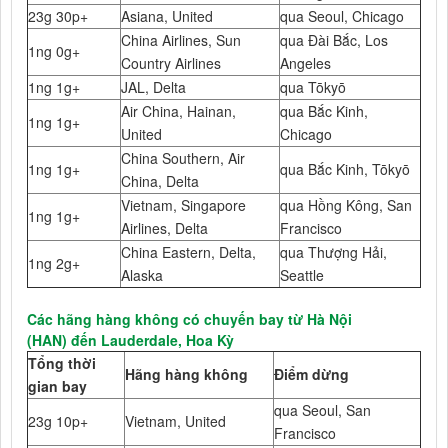
23g 30p+
Asiana, United
qua Seoul, Chicago
China Airlines, Sun
qua Đài Bắc, Los
1ng 0g+
Country Airlines
Angeles
1ng 1g+
JAL, Delta
qua Tōkyō
Air China, Hainan,
qua Bắc Kinh,
1ng 1g+
United
Chicago
China Southern, Air
1ng 1g+
qua Bắc Kinh, Tōkyō
China, Delta
Vietnam, Singapore
qua Hồng Kông, San
1ng 1g+
Airlines, Delta
Francisco
China Eastern, Delta,
qua Thượng Hải,
1ng 2g+
Alaska
Seattle
Các hãng hàng không có chuyến bay từ Hà Nội
(HAN) đến Lauderdale, Hoa Kỳ
Tổng thời
Hãng hàng không
Điểm dừng
gian bay
qua Seoul, San
23g 10p+
Vietnam, United
Francisco