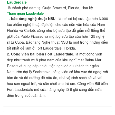
Lauderdale
là thành phố nằm tại Quận Broward, Florida, Hoa Kỳ
Tham quan Lauderdale
1.
bảo tàng nghệ thuật NSU
: là nơi có bộ sưu tập hơn 6.000
tác phẩm nghệ thuật đại diện cho các nền văn hóa của Nam
Florida và Caribê, cũng như bộ sưu tập đồ gốm nổi tiếng thế
giới của Pablo Picasso và một bộ sưu tập của hơn 125 nghệ
sĩ từ Cuba. Bảo tàng Nghệ thuật NSU là một trong những điều
tốt nhất để làm ở Fort Lauderdale, Florida.
2.
Công viên bãi biển Fort Lauderdale:
là một công viên
đẹp như tranh vẽ ở phía nam của khu nghỉ mát Bahia Mar
Resort và cung cấp nhiều tiện nghi để du khách thư giản.
Nằm trên đại lộ Seabreeze, công viên có khu vực dã ngoại với
bàn ăn và đồ nướng để nấu ăn, nhà vệ sinh sạch sẽ và vòi
hoa sen ngoài trời, và sân chơi cho trẻ em. Công viên Bãi biển
Fort Lauderdale mở cửa hàng ngày từ 5 giờ sáng đến nửa
đêm trong suốt cả năm.