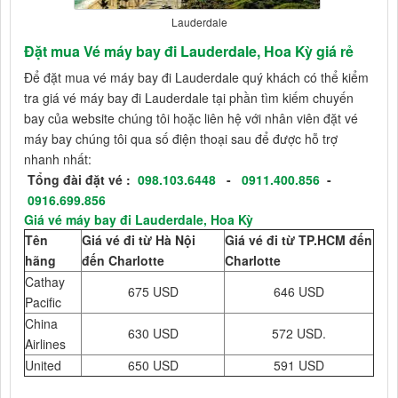
Lauderdale
Đặt mua Vé máy bay đi Lauderdale, Hoa Kỳ giá rẻ
Để đặt mua vé máy bay đi Lauderdale quý khách có thể kiểm
tra giá vé máy bay đi Lauderdale tại phần tìm kiếm chuyến
bay của website chúng tôi hoặc liên hệ với nhân viên đặt vé
máy bay chúng tôi qua số điện thoại sau để được hỗ trợ
nhanh nhất:
Tổng đài đặt vé :
098.103.6448
-
0911.400.856
-
0916.699.856
Giá vé máy bay đi Lauderdale, Hoa Kỳ
Tên
Giá vé đi từ Hà Nội
Giá vé đi từ TP.HCM đến
hãng
đến Charlotte
Charlotte
Cathay
675 USD
646 USD
Pacific
China
630 USD
572 USD.
Airlines
United
650 USD
591 USD