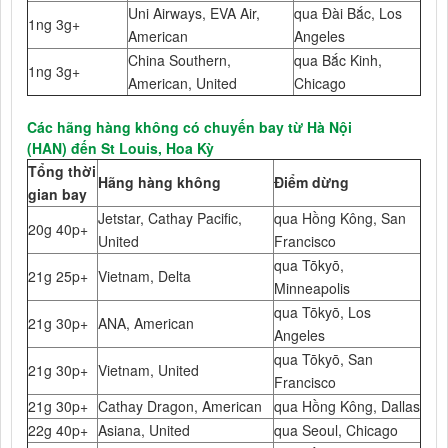
Uni Airways, EVA Air,
qua Đài Bắc, Los
1ng 3g+
American
Angeles
China Southern,
qua Bắc Kinh,
1ng 3g+
American, United
Chicago
Các hãng hàng không có chuyến bay từ Hà Nội
(HAN) đến St Louis, Hoa Kỳ
Tổng thời
Hãng hàng không
Điểm dừng
gian bay
Jetstar, Cathay Pacific,
qua Hồng Kông, San
20g 40p+
United
Francisco
qua Tōkyō,
21g 25p+
Vietnam, Delta
Minneapolis
qua Tōkyō, Los
21g 30p+
ANA, American
Angeles
qua Tōkyō, San
21g 30p+
Vietnam, United
Francisco
21g 30p+
Cathay Dragon, American
qua Hồng Kông, Dallas
22g 40p+
Asiana, United
qua Seoul, Chicago