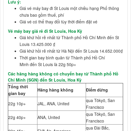
Lưu ý:
Giá vé máy bay đi St Louis một chiều hạng Phổ thông
chưa bao gồm thuế, phí
Giá vé có thể thay đổi tùy thời điểm đặt vé
Vé máy bay giá rẻ đi St Louis, Hoa Kỳ
Giá khứ hồi rẻ nhất từ Thành phố Hồ Chí Minh đến St
Louis 13.425.000 ₫
Giá khứ hồi rẻ nhất từ Hà Nội đến St Louis 14.652.000₫
Thời gian bay bình quân từ Thành phố Hồ Chí
Minh đến St Louis là 22g 50p+
Các hãng hàng không có chuyến bay từ Thành phố Hồ
Chí Minh (SGN) đến St Louis, Hoa Kỳ
Tổng thời
Hãng hàng không
Điểm dừng
gian bay
qua Tōkyō, San
22g 10p+
JAL, ANA, United
Francisco
qua Tōkyō, San
22g 40p+
ANA, United
Francisco
qua Đài Bắc,