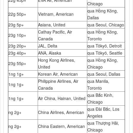
22g 45p+
EVA Air, American
Chicago
qua Hồng Kông,
22g 50p+
Vietnam, American
Dallas
23g 5p+
Asiana, United
qua Seoul, Chicago
Cathay Pacific, Air
qua Hồng Kông,
23g 10p+
Canada
Toronto
23g 20p+
JAL, Delta
qua Tōkyō, Detroit
23g 40p+
ANA, Alaska
qua Tōkyō, Seattle
Hong Kong Airlines,
qua Hồng Kông,
23g 55p+
United
Chicago
1ng 1g+
Korean Air, American
qua Seoul, Dallas
Philippine Airlines, Air
qua Manila,
1ng 1g+
Canada
Toronto
qua Bắc Kinh,
1ng 1g+
Air China, Hainan, United
Chicago
qua Đài Bắc, Los
ng 2g+
China Airlines, American
Angeles
qua Thượng Hải,
ng 2g+
China Eastern, American
Chicago