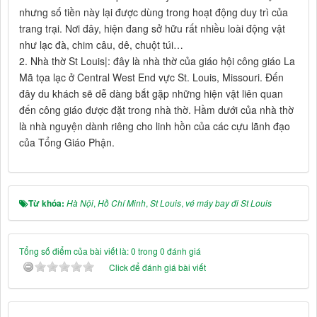
nhưng số tiền này lại được dùng trong hoạt động duy trì của
trang trại. Nơi đây, hiện đang sở hữu rất nhiều loài động vật
như lạc đà, chim câu, dê, chuột túi…
2. Nhà thờ St Louis|: đây là nhà thờ của giáo hội công giáo La
Mã tọa lạc ở Central West End vực St. Louis, Missouri. Đến
đây du khách sẽ dễ dàng bắt gặp những hiện vật liên quan
đến công giáo được đặt trong nhà thờ. Hầm dưới của nhà thờ
là nhà nguyện dành riêng cho linh hồn của các cựu lãnh đạo
của Tổng Giáo Phận.
Từ khóa:
Hà Nội
,
Hồ Chí Minh
,
St Louis
,
vé máy bay đi St Louis
Tổng số điểm của bài viết là: 0 trong 0 đánh giá
Click để đánh giá bài viết