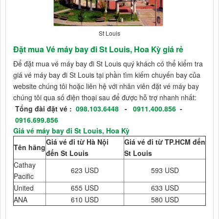
St Louis
Đặt mua Vé máy bay đi St Louis, Hoa Kỳ giá rẻ
Để đặt mua vé máy bay đi St Louis quý khách có thể kiểm tra
giá vé máy bay đi St Louis tại phần tìm kiếm chuyến bay của
website chúng tôi hoặc liên hệ với nhân viên đặt vé máy bay
chúng tôi qua số điện thoại sau để được hỗ trợ nhanh nhất:
Tổng đài đặt vé :
098.103.6448
-
0911.400.856
-
0916.699.856
Giá vé máy bay đi St Louis, Hoa Kỳ
Giá vé đi từ Hà Nội
Giá vé đi từ TP.HCM đến
Tên hãng
đến St Louis
St Louis
Cathay
623 USD
593 USD
Pacific
United
655 USD
633 USD
ANA
610 USD
580 USD