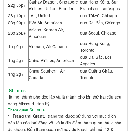
Cathay Dragon, Singapore
qua Hồng Kông, San
22g 55p+
Airlines, United, Frontier
Francisco, Las Vegas
23g 10p+
JAL, United
qua Tōkyō, Chicago
23g 20p+
EVA Air, American
qua Đài Bắc, Chicago
Asiana, Korean Air,
23g 25p+
qua Seoul, Chicago
American
qua Hồng Kông,
1ng 0g+
Vietnam, Air Canada
Toronto
qua Đài Bắc, Los
1ng 2g+
China Airlines, American
Angeles
China Southern, Air
qua Quảng Châu,
1ng 2g+
Canada
Toronto
St Louis
là một thành phố độc lập và là thành phố lớn thứ hai của tiểu
bang Missouri, Hoa Kỳ
Tham quan St Louis
1.
Trang trại Grant:
trang trại được sử dụng với mục đích
bảo tồn các loài động vật và là địa điểm tham quan thú vị cho
du khách. Đến tham quan nơi này du khách chỉ mất 12 $