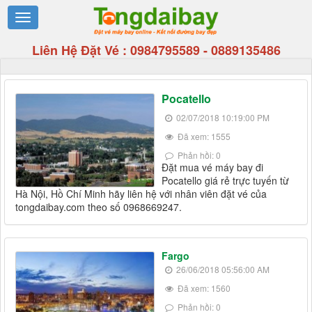
Liên Hệ Đặt Vé :
0984795589
-
0889135486
Pocatello
02/07/2018 10:19:00 PM
Đã xem: 1555
Phản hồi: 0
Đặt mua vé máy bay đi
Pocatello giá rẻ trực tuyến từ
Hà Nội, Hồ Chí Minh hãy liên hệ với nhân viên đặt vé của
tongdaibay.com theo số 0968669247.
Fargo
26/06/2018 05:56:00 AM
Đã xem: 1560
Phản hồi: 0