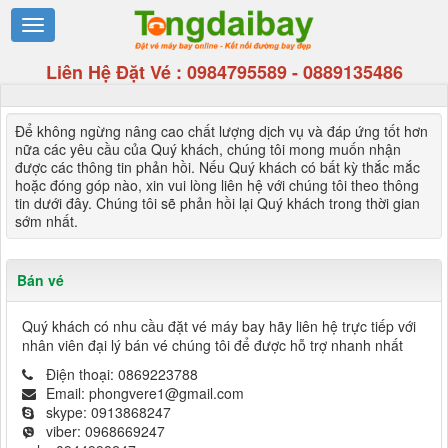
Liên Hệ Đặt Vé :
0984795589
-
0889135486
Để không ngừng nâng cao chất lượng dịch vụ và đáp ứng tốt hơn
nữa các yêu cầu của Quý khách, chúng tôi mong muốn nhận
được các thông tin phản hồi. Nếu Quý khách có bất kỳ thắc mắc
hoặc đóng góp nào, xin vui lòng liên hệ với chúng tôi theo thông
tin dưới đây. Chúng tôi sẽ phản hồi lại Quý khách trong thời gian
sớm nhất.
Bán vé
Quý khách có nhu cầu đặt vé máy bay hãy liên hệ trực tiếp với
nhân viên đại lý bán vé chúng tôi để được hỗ trợ nhanh nhất
Điện thoại:
0869223788
Email:
phongvere1@gmail.com
skype:
0913868247
viber:
0968669247