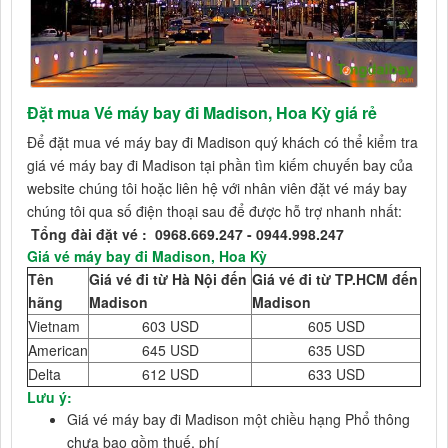
Đặt mua Vé máy bay đi Madison, Hoa Kỳ giá rẻ
Để đặt mua vé máy bay đi Madison quý khách có thể kiểm tra
giá vé máy bay đi Madison tại phần tìm kiếm chuyến bay của
website chúng tôi hoặc liên hệ với nhân viên đặt vé máy bay
chúng tôi qua số điện thoại sau để được hỗ trợ nhanh nhất:
Tổng đài đặt vé : 0968.669.247 - 0944.998.247
Giá vé máy bay đi Madison, Hoa Kỳ
Tên
Giá vé đi từ Hà Nội đến
Giá vé đi từ TP.HCM đến
hãng
Madison
Madison
Vietnam
603 USD
605 USD
American
645 USD
635 USD
Delta
612 USD
633 USD
Lưu ý:
Giá vé máy bay đi Madison một chiều hạng Phổ thông
chưa bao gồm thuế, phí