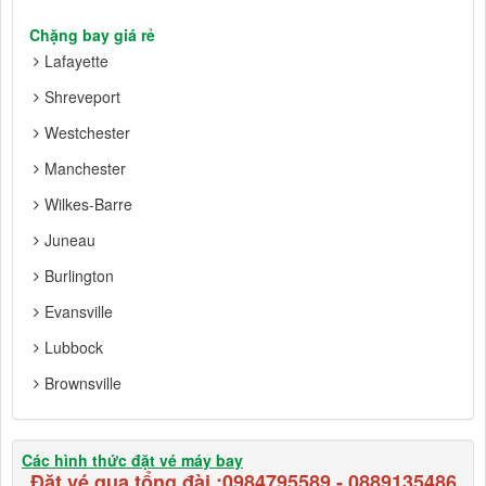
Chặng bay giá rẻ
Lafayette
Shreveport
Westchester
Manchester
Wilkes-Barre
Juneau
Burlington
Evansville
Lubbock
Brownsville
Các hình thức đặt vé máy bay
Đặt vé qua tổng đài :
0984795589
-
0889135486