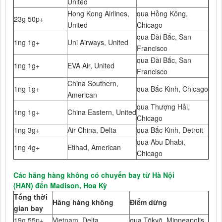
United
Hong Kong Airlines,
qua Hồng Kông,
23g 50p+
United
Chicago
qua Đài Bắc, San
1ng 1g+
Uni Airways, United
Francisco
qua Đài Bắc, San
1ng 1g+
EVA Air, United
Francisco
China Southern,
1ng 1g+
qua Bắc Kinh, Chicago
American
qua Thượng Hải,
1ng 1g+
China Eastern, United
Chicago
1ng 3g+
Air China, Delta
qua Bắc Kinh, Detroit
qua Abu Dhabi,
1ng 4g+
Etihad, American
Chicago
Các hãng hàng không có chuyến bay từ Hà Nội
(HAN) đến Madison, Hoa Kỳ
Tổng thời
Hãng hàng không
Điểm dừng
gian bay
19g 55p+
Vietnam, Delta
qua Tōkyō, Minneapolis