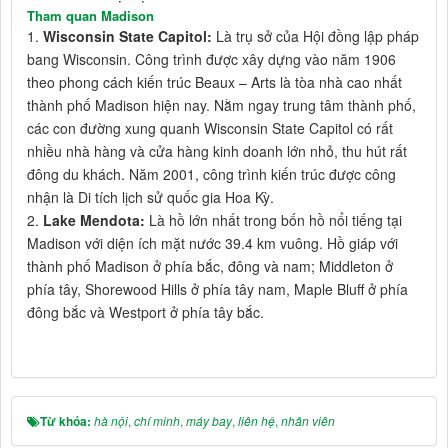
Tham quan Madison
1.
Wisconsin State Capitol:
Là trụ sở của Hội đồng lập pháp
bang Wisconsin. Công trình được xây dựng vào năm 1906
theo phong cách kiến trúc Beaux – Arts là tòa nhà cao nhất
thành phố Madison hiện nay. Nằm ngay trung tâm thành phố,
các con đường xung quanh Wisconsin State Capitol có rất
nhiều nhà hàng và cửa hàng kinh doanh lớn nhỏ, thu hút rất
đông du khách. Năm 2001, công trình kiến trúc được công
nhận là Di tích lịch sử quốc gia Hoa Kỳ.
2.
Lake Mendota:
Là hồ lớn nhất trong bốn hồ nổi tiếng tại
Madison với diện ích mặt nước 39.4 km vuông. Hồ giáp với
thành phố Madison ở phía bắc, đông và nam; Middleton ở
phía tây, Shorewood Hills ở phía tây nam, Maple Bluff ở phía
đông bắc và Westport ở phía tây bắc.
Từ khóa:
hà nội
,
chí minh
,
máy bay
,
liên hệ
,
nhân viên