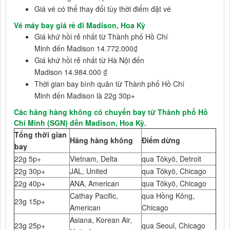
Giá vé có thể thay đổi tùy thời điểm đặt vé
Vé máy bay giá rẻ đi Madison, Hoa Kỳ
Giá khứ hồi rẻ nhất từ Thành phố Hồ Chí
Minh đến Madison 14.772.000₫
Giá khứ hồi rẻ nhất từ Hà Nội đến
Madison 14.984.000 ₫
Thời gian bay bình quân từ Thành phố Hồ Chí
Minh đến Madison là 22g 30p+
Các hãng hàng không có chuyến bay từ Thành phố Hồ
Chí Minh (SGN) đến Madison, Hoa Kỳ.
Tổng thời gian
Hãng hàng không
Điểm dừng
bay
22g 5p+
Vietnam, Delta
qua Tōkyō, Detroit
22g 30p+
JAL, United
qua Tōkyō, Chicago
22g 40p+
ANA, American
qua Tōkyō, Chicago
Cathay Pacific,
qua Hồng Kông,
23g 15p+
American
Chicago
Asiana, Korean Air,
23g 25p+
qua Seoul, Chicago