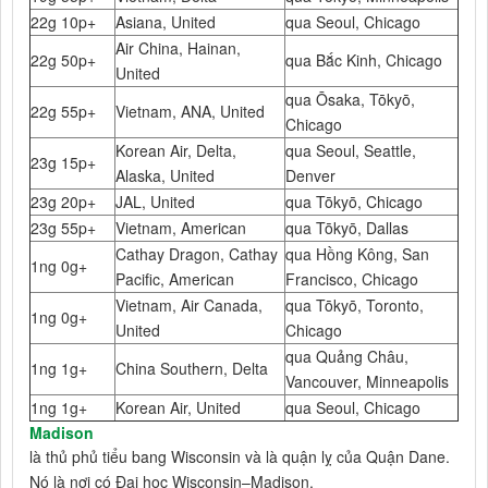
22g 10p+
Asiana, United
qua Seoul, Chicago
Air China, Hainan,
22g 50p+
qua Bắc Kinh, Chicago
United
qua Ōsaka, Tōkyō,
22g 55p+
Vietnam, ANA, United
Chicago
Korean Air, Delta,
qua Seoul, Seattle,
23g 15p+
Alaska, United
Denver
23g 20p+
JAL, United
qua Tōkyō, Chicago
23g 55p+
Vietnam, American
qua Tōkyō, Dallas
Cathay Dragon, Cathay
qua Hồng Kông, San
1ng 0g+
Pacific, American
Francisco, Chicago
Vietnam, Air Canada,
qua Tōkyō, Toronto,
1ng 0g+
United
Chicago
qua Quảng Châu,
1ng 1g+
China Southern, Delta
Vancouver, Minneapolis
1ng 1g+
Korean Air, United
qua Seoul, Chicago
Madison
là thủ phủ tiểu bang Wisconsin và là quận lỵ của Quận Dane.
Nó là nơi có Đại học Wisconsin–Madison.