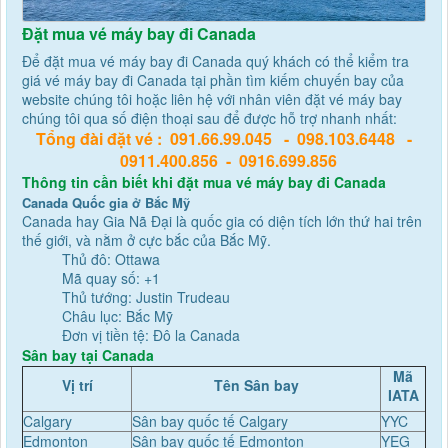
Đặt mua vé máy bay đi Canada
Để đặt mua vé máy bay đi Canada quý khách có thể kiểm tra
giá vé máy bay đi Canada tại phần tìm kiếm chuyến bay của
website chúng tôi hoặc liên hệ với nhân viên đặt vé máy bay
chúng tôi qua số điện thoại sau để được hỗ trợ nhanh nhất:
Tổng đài đặt vé :
091.66.99.045
-
098.103.6448
-
0911.400.856
-
0916.699.856
Thông tin cần biết khi đặt mua vé máy bay đi Canada
Canada Quốc gia ở Bắc Mỹ
Canada hay Gia Nã Đại là quốc gia có diện tích lớn thứ hai trên
thế giới, và nằm ở cực bắc của Bắc Mỹ.
Thủ đô: Ottawa
Mã quay số: +1
Thủ tướng: Justin Trudeau
Châu lục: Bắc Mỹ
Đơn vị tiền tệ: Đô la Canada
Sân bay tại Canada
Mã
Vị trí
Tên Sân bay
IATA
Calgary
Sân bay quốc tế Calgary
YYC
Edmonton
Sân bay quốc tế Edmonton
YEG