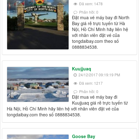
Đã xem: 1478
Phản hồi: 0
Đặt mua vé máy bay đi North
Bay giá rẻ trực tuyến từ Hà
Nội, Hồ Chí Minh hãy liên hệ
với nhân viên đặt vé của
tongdaibay.com theo số
0888834538.
Kuujjuaq
24/12/2017 09:19:19 PM
Đã xem: 1217
Phản hồi: 0
Đặt mua vé máy bay đi
Kuujjuaq giá rẻ trực tuyến từ
Hà Nội, Hồ Chí Minh hãy liên hệ với nhân viên đặt vé của
tongdaibay.com theo số 0888834538.
Goose Bay