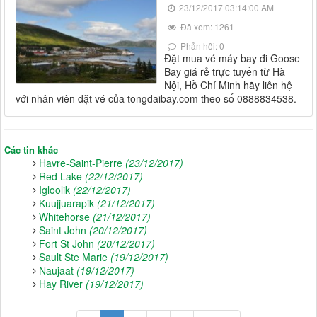
23/12/2017 03:14:00 AM
Đã xem: 1261
Phản hồi: 0
Đặt mua vé máy bay đi Goose
Bay giá rẻ trực tuyến từ Hà
Nội, Hồ Chí Minh hãy liên hệ
với nhân viên đặt vé của tongdaibay.com theo số 0888834538.
Các tin khác
Havre-Saint-Pierre
(23/12/2017)
Red Lake
(22/12/2017)
Igloolik
(22/12/2017)
Kuujjuarapik
(21/12/2017)
Whitehorse
(21/12/2017)
Saint John
(20/12/2017)
Fort St John
(20/12/2017)
Sault Ste Marie
(19/12/2017)
Naujaat
(19/12/2017)
Hay River
(19/12/2017)