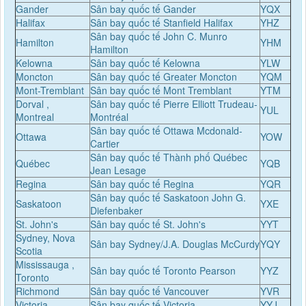
Gander
Sân bay quốc tế Gander
YQX
Halifax
Sân bay quốc tế Stanfield Halifax
YHZ
Sân bay quốc tế John C. Munro
Hamilton
YHM
Hamilton
Kelowna
Sân bay quốc tế Kelowna
YLW
Moncton
Sân bay quốc tế Greater Moncton
YQM
Mont-Tremblant
Sân bay quốc tế Mont Tremblant
YTM
Dorval ,
Sân bay quốc tế Pierre Elliott Trudeau-
YUL
Montreal
Montréal
Sân bay quốc tế Ottawa Mcdonald-
Ottawa
YOW
Cartier
Sân bay quốc tế Thành phố Québec
Québec
YQB
Jean Lesage
Regina
Sân bay quốc tế Regina
YQR
Sân bay quốc tế Saskatoon John G.
Saskatoon
YXE
Diefenbaker
St. John's
Sân bay quốc tế St. John's
YYT
Sydney, Nova
Sân bay Sydney/J.A. Douglas McCurdy
YQY
Scotia
Mississauga ,
Sân bay quốc tế Toronto Pearson
YYZ
Toronto
Richmond
Sân bay quốc tế Vancouver
YVR
Victoria
Sân bay quốc tế Victoria
YYJ