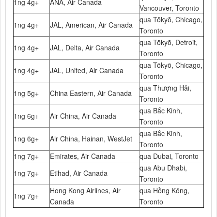
1ng 4g+
ANA, Air Canada
Vancouver, Toronto
qua Tōkyō, Chicago,
1ng 4g+
JAL, American, Air Canada
Toronto
qua Tōkyō, Detroit,
1ng 4g+
JAL, Delta, Air Canada
Toronto
qua Tōkyō, Chicago,
1ng 4g+
JAL, United, Air Canada
Toronto
qua Thượng Hải,
1ng 5g+
China Eastern, Air Canada
Toronto
qua Bắc Kinh,
1ng 6g+
Air China, Air Canada
Toronto
qua Bắc Kinh,
1ng 6g+
Air China, Hainan, WestJet
Toronto
1ng 7g+
Emirates, Air Canada
qua Dubai, Toronto
qua Abu Dhabi,
1ng 7g+
Etihad, Air Canada
Toronto
Hong Kong Airlines, Air
qua Hồng Kông,
1ng 7g+
Canada
Toronto