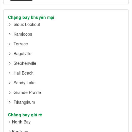
Chặng bay khuyến mại
Sioux Lookout
Kamloops
Terrace
Bagotville
Stephenville
Hall Beach
Sandy Lake
Grande Prairie
Pikangikum
Chặng bay giá rẻ
North Bay
Kuujjuaq