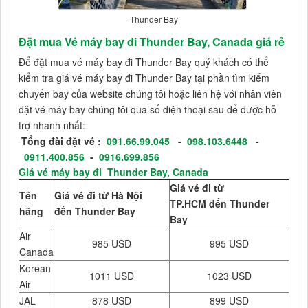
Thunder Bay
Đặt mua Vé máy bay đi Thunder Bay, Canada giá rẻ
Để đặt mua vé máy bay đi Thunder Bay quý khách có thể
kiểm tra giá vé máy bay đi Thunder Bay tại phần tìm kiếm
chuyến bay của website chúng tôi hoặc liên hệ với nhân viên
đặt vé máy bay chúng tôi qua số điện thoại sau để được hỗ
trợ nhanh nhất:
Tổng đài đặt vé :
091.66.99.045
-
098.103.6448
-
0911.400.856
-
0916.699.856
Giá vé máy bay đi Thunder Bay, Canada
Giá vé đi từ
Tên
Giá vé đi từ Hà Nội
TP.HCM đến Thunder
hãng
đến Thunder Bay
Bay
Air
985 USD
995 USD
Canada
Korean
1011 USD
1023 USD
Air
JAL
878 USD
899 USD