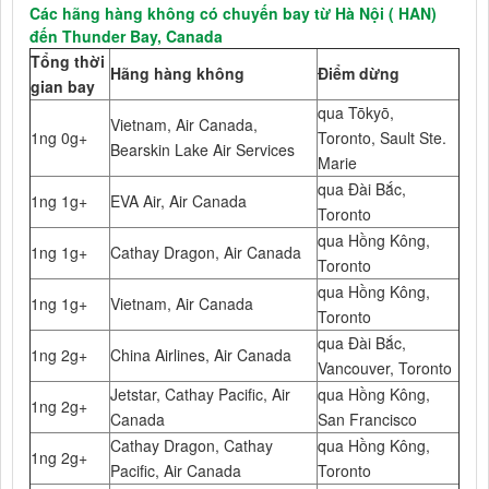
Các hãng hàng không có chuyến bay từ Hà Nội ( HAN)
đến Thunder Bay, Canada
Tổng thời
Hãng hàng không
Điểm dừng
gian bay
qua Tōkyō,
Vietnam, Air Canada,
1ng 0g+
Toronto, Sault Ste.
Bearskin Lake Air Services
Marie
qua Đài Bắc,
1ng 1g+
EVA Air, Air Canada
Toronto
qua Hồng Kông,
1ng 1g+
Cathay Dragon, Air Canada
Toronto
qua Hồng Kông,
1ng 1g+
Vietnam, Air Canada
Toronto
qua Đài Bắc,
1ng 2g+
China Airlines, Air Canada
Vancouver, Toronto
Jetstar, Cathay Pacific, Air
qua Hồng Kông,
1ng 2g+
Canada
San Francisco
Cathay Dragon, Cathay
qua Hồng Kông,
1ng 2g+
Pacific, Air Canada
Toronto