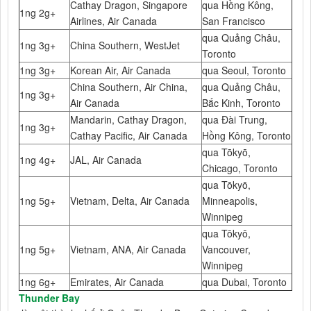
Cathay Dragon, Singapore
qua Hồng Kông,
1ng 2g+
Airlines, Air Canada
San Francisco
qua Quảng Châu,
1ng 3g+
China Southern, WestJet
Toronto
1ng 3g+
Korean Air, Air Canada
qua Seoul, Toronto
China Southern, Air China,
qua Quảng Châu,
1ng 3g+
Air Canada
Bắc Kinh, Toronto
Mandarin, Cathay Dragon,
qua Đài Trung,
1ng 3g+
Cathay Pacific, Air Canada
Hồng Kông, Toronto
qua Tōkyō,
1ng 4g+
JAL, Air Canada
Chicago, Toronto
qua Tōkyō,
1ng 5g+
Vietnam, Delta, Air Canada
Minneapolis,
Winnipeg
qua Tōkyō,
1ng 5g+
Vietnam, ANA, Air Canada
Vancouver,
Winnipeg
1ng 6g+
Emirates, Air Canada
qua Dubai, Toronto
Thunder Bay