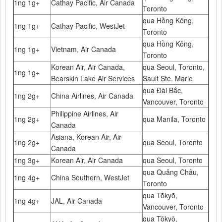
1ng 1g+
Cathay Pacific, Air Canada
Toronto
qua Hồng Kông,
1ng 1g+
Cathay Pacific, WestJet
Toronto
qua Hồng Kông,
1ng 1g+
Vietnam, Air Canada
Toronto
Korean Air, Air Canada,
qua Seoul, Toronto,
1ng 1g+
Bearskin Lake Air Services
Sault Ste. Marie
qua Đài Bắc,
1ng 2g+
China Airlines, Air Canada
Vancouver, Toronto
Philippine Airlines, Air
1ng 2g+
qua Manila, Toronto
Canada
Asiana, Korean Air, Air
1ng 2g+
qua Seoul, Toronto
Canada
1ng 3g+
Korean Air, Air Canada
qua Seoul, Toronto
qua Quảng Châu,
1ng 4g+
China Southern, WestJet
Toronto
qua Tōkyō,
1ng 4g+
JAL, Air Canada
Vancouver, Toronto
qua Tōkyō,