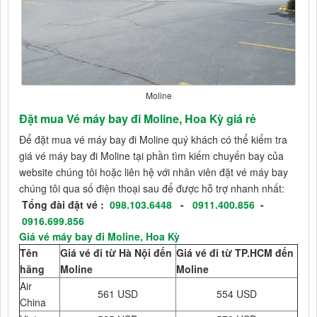
Moline
Đặt mua Vé máy bay đi Moline, Hoa Kỳ giá rẻ
Để đặt mua vé máy bay đi Moline quý khách có thể kiểm tra
giá vé máy bay đi Moline tại phần tìm kiếm chuyến bay của
website chúng tôi hoặc liên hệ với nhân viên đặt vé máy bay
chúng tôi qua số điện thoại sau để được hỗ trợ nhanh nhất:
Tổng đài đặt vé :
098.103.6448
-
0911.400.856
-
0916.699.856
Giá vé máy bay đi Moline, Hoa Kỳ
Tên
Giá vé đi từ Hà Nội đến
Giá vé đi từ TP.HCM đến
hãng
Moline
Moline
Air
561 USD
554 USD
China