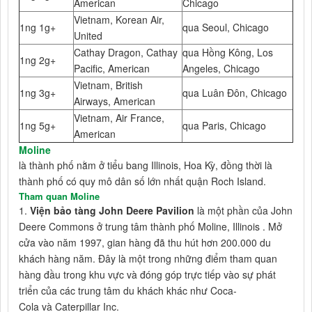
American
Chicago
Vietnam, Korean Air,
1ng 1g+
qua Seoul, Chicago
United
Cathay Dragon, Cathay
qua Hồng Kông, Los
1ng 2g+
Pacific, American
Angeles, Chicago
Vietnam, British
1ng 3g+
qua Luân Đôn, Chicago
Airways, American
Vietnam, Air France,
1ng 5g+
qua Paris, Chicago
American
Moline
là thành phố nằm ở tiểu bang Illinois, Hoa Kỳ, đồng thời là
thành phố có quy mô dân số lớn nhất quận Roch Island.
Tham quan Moline
1.
Viện bảo tàng John Deere Pavilion
là một phần của John
Deere Commons ở trung tâm thành phố Moline, Illinois . Mở
cửa vào năm 1997, gian hàng đã thu hút hơn 200.000 du
khách hàng năm. Đây là một trong những điểm tham quan
hàng đầu trong khu vực và đóng góp trực tiếp vào sự phát
triển của các trung tâm du khách khác như Coca-
Cola và Caterpillar Inc.