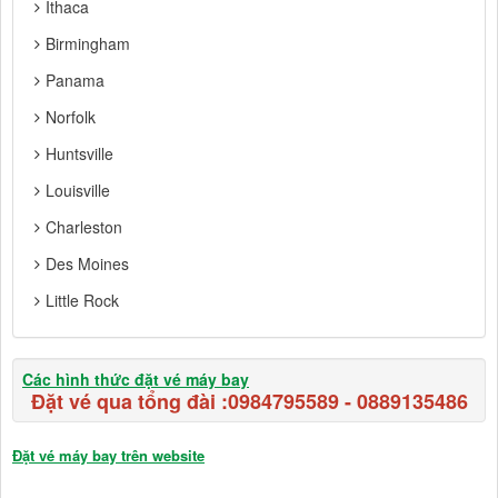
Ithaca
Birmingham
Panama
Norfolk
Huntsville
Louisville
Charleston
Des Moines
Little Rock
Các hình thức đặt vé máy bay
Đặt vé qua tổng đài :
0984795589
-
0889135486
Đặt vé máy bay trên website