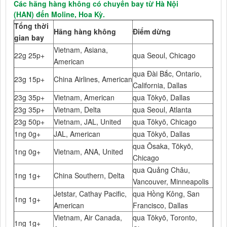
Các hãng hàng không có chuyến bay từ Hà Nội
(HAN) đến Moline, Hoa Kỳ.
Tổng thời
Hãng hàng không
Điểm dừng
gian bay
Vietnam, Asiana,
22g 25p+
qua Seoul, Chicago
American
qua Đài Bắc, Ontario,
23g 15p+
China Airlines, American
California, Dallas
23g 35p+
Vietnam, American
qua Tōkyō, Dallas
23g 35p+
Vietnam, Delta
qua Seoul, Atlanta
23g 50p+
Vietnam, JAL, United
qua Tōkyō, Chicago
1ng 0g+
JAL, American
qua Tōkyō, Dallas
qua Ōsaka, Tōkyō,
1ng 0g+
Vietnam, ANA, United
Chicago
qua Quảng Châu,
1ng 1g+
China Southern, Delta
Vancouver, Minneapolis
Jetstar, Cathay Pacific,
qua Hồng Kông, San
1ng 1g+
American
Francisco, Dallas
Vietnam, Air Canada,
qua Tōkyō, Toronto,
1ng 1g+