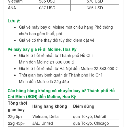
Vietnam
585 USD
570 USD
ANA
637 USD
625 USD
Lưu ý:
Giá vé máy bay đi Moline một chiều hạng Phổ thông
chưa bao gồm thuế, phí
Giá vé có thể thay đổi tùy thời điểm đặt vé
Vé máy bay giá rẻ đi Moline, Hoa Kỳ
Giá khứ hồi rẻ nhất từ Thành phố Hồ Chí
Minh đến Moline 21.636.000 ₫
Giá khứ hồi rẻ nhất từ Hà Nội đến Moline 22.843.000 ₫
Thời gian bay bình quân từ Thành phố Hồ Chí
Minh đến Moline là 22g 45p+
Các hãng hàng không có chuyến bay từ Thành phố Hồ
Chí Minh (SGN) đến Moline, Hoa Kỳ
Tổng thời
Hãng hàng không
Điểm dừng
gian bay
22g 5p+
Vietnam, Delta
qua Tōkyō, Detroit
22g 45p+
JAL, United
qua Tōkyō, Chicago