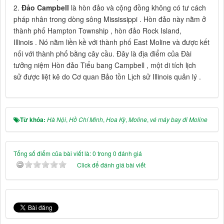
2.
Đảo Campbell
là hòn đảo và cộng đồng không có tư cách
pháp nhân trong dòng sông Mississippi . Hòn đảo này nằm ở
thành phố Hampton Township , hòn đảo Rock Island,
Illinois . Nó nằm liền kề với thành phố East Moline và được kết
nối với thành phố bằng cây cầu. Đây là địa điểm của Đài
tưởng niệm Hòn đảo Tiểu bang Campbell , một di tích lịch
sử được liệt kê do Cơ quan Bảo tồn Lịch sử Illinois quản lý .
Từ khóa:
Hà Nội
,
Hồ Chí Minh
,
Hoa Kỳ
,
Moline
,
vé máy bay đi Moline
Tổng số điểm của bài viết là: 0 trong 0 đánh giá
Click để đánh giá bài viết