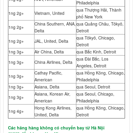
Philadelphia
qua Thượng Hải, Thành
1ng 2g+
Vietnam, United
phố New York
China Southern, ANA,
qua Quảng Châu, Tōkyō,
1ng 2g+
Delta
Detroit
qua Tōkyō, Chicago,
1ng 2g+
JAL, United, Delta
Detroit
1ng 3g+
Air China, Delta
qua Bắc Kinh, Detroit
qua Đài Bắc, Los
1ng 3g+
China Airlines, Delta
Angeles, Detroit
Cathay Pacific,
qua Hồng Kông, Chicago,
1ng 3g+
American
Philadelphia
1ng 3g+
Asiana, Delta
qua Seoul, Detroit
Asiana, Korean Air,
qua Seoul, Chicago,
1ng 3g+
American
Philadelphia
Hong Kong Airlines,
qua Hồng Kông, Chicago,
1ng 4g+
United, Delta
Detroit
Các hãng hàng không có chuyến bay từ Hà Nội