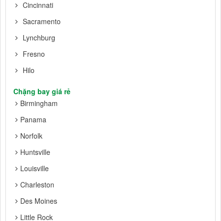
Cincinnati
Sacramento
Lynchburg
Fresno
Hilo
Chặng bay giá rẻ
Birmingham
Panama
Norfolk
Huntsville
Louisville
Charleston
Des Moines
Little Rock