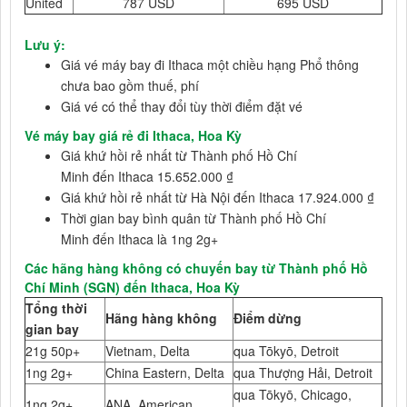
United
787 USD
695 USD
Lưu ý:
Giá vé máy bay đi Ithaca một chiều hạng Phổ thông
chưa bao gồm thuế, phí
Giá vé có thể thay đổi tùy thời điểm đặt vé
Vé máy bay giá rẻ đi Ithaca, Hoa Kỳ
Giá khứ hồi rẻ nhất từ Thành phố Hồ Chí
Minh đến Ithaca 15.652.000 ₫
Giá khứ hồi rẻ nhất từ Hà Nội đến Ithaca 17.924.000 ₫
Thời gian bay bình quân từ Thành phố Hồ Chí
Minh đến Ithaca là 1ng 2g+
Các hãng hàng không có chuyến bay từ Thành phố Hồ
Chí Minh (SGN) đến Ithaca, Hoa Kỳ
Tổng thời
Hãng hàng không
Điểm dừng
gian bay
21g 50p+
Vietnam, Delta
qua Tōkyō, Detroit
1ng 2g+
China Eastern, Delta
qua Thượng Hải, Detroit
qua Tōkyō, Chicago,
1ng 2g+
ANA, American