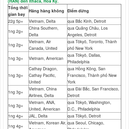
(HAN) đến Ithaca, Hoa Kỳ.
Tổng thời
Hãng hàng không
Điểm dừng
gian bay
22g 5p+
Vietnam, Delta
qua Bắc Kinh, Detroit
China Southern,
qua Quảng Châu, Los
1ng 2g+
Delta
Angeles, Detroit
Vietnam, Air
qua Tōkyō, Toronto, Thành
1ng 2g+
Canada, United
phố New York
qua Tōkyō, Dallas,
1ng 3g+
Vietnam, American
Philadelphia
Cathay Dragon,
qua Hồng Kông, San
1ng 3g+
Cathay Pacific,
Francisco, Thành phố New
United
York
Vietnam, China
qua Đài Bắc, San Francisco,
1ng 3g+
Airlines, Delta
Detroit
Vietnam, ANA,
qua Tōkyō, Washington,
1ng 3g+
United, American
D.C., Philadelphia
1ng 4g+
JAL, Delta
qua Tōkyō, Detroit
Vietnam, Korean Air,
qua Seoul, Chicago,
1ng 4g+