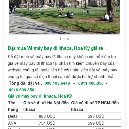
Ithaca
Đặt mua Vé máy bay đi Ithaca, Hoa Kỳ giá rẻ
Để đặt mua vé máy bay đi Ithaca quý khách có thể kiểm tra
giá vé máy bay đi Ithaca tại phần tìm kiếm chuyến bay của
website chúng tôi hoặc liên hệ với nhân viên đặt vé máy bay
chúng tôi qua số điện thoại sau để được hỗ trợ nhanh nhất:
Tổng đài đặt vé :
098.103.6448
-
0911.400.856
-
0916.699.856
Giá vé máy bay đi Ithaca, Hoa Kỳ
Tên
Giá vé đi từ Hà Nội đến
Giá vé đi từ TP.HCM đến
hãng
Ithaca
Ithaca
Delta
688 USD
598 USD
ANA
754 USD
599 USD