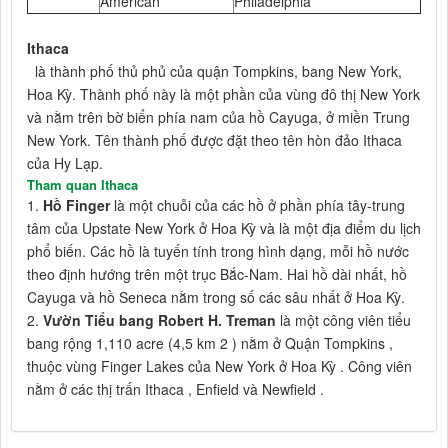
American
Philadelphia
Ithaca
là thành phố thủ phủ của quận Tompkins, bang New York,
Hoa Kỳ. Thành phố này là một phần của vùng đô thị New York
và nằm trên bờ biển phía nam của hồ Cayuga, ở miền Trung
New York. Tên thành phố được đặt theo tên hòn đảo Ithaca
của Hy Lạp.
Tham quan Ithaca
1.
Hồ Finger
là một chuỗi của các hồ ở phần phía tây-trung
tâm của Upstate New York ở Hoa Kỳ và là một địa điểm du lịch
phổ biến. Các hồ là tuyến tính trong hình dạng, mỗi hồ nước
theo định hướng trên một trục Bắc-Nam. Hai hồ dài nhất, hồ
Cayuga và hồ Seneca nằm trong số các sâu nhất ở Hoa Kỳ.
2.
Vườn Tiểu bang Robert H. Treman
là một công viên tiểu
bang rộng 1,110 acre (4,5 km 2 ) nằm ở Quận Tompkins ,
thuộc vùng Finger Lakes của New York ở Hoa Kỳ . Công viên
nằm ở các thị trấn Ithaca , Enfield và Newfield .