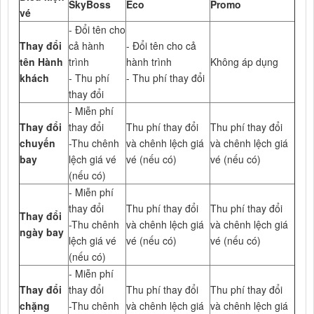
SkyBoss
Eco
Promo
vé
- Đổi tên cho
Thay đổi
cả hành
- Đổi tên cho cả
tên Hành
trình
hành trình
Không áp dụng
khách
- Thu phí
- Thu phí thay đổi
thay đổi
- Miễn phí
Thay đổi
thay đổi
Thu phí thay đổi
Thu phí thay đổi
chuyến
-Thu chênh
và chênh lệch giá
và chênh lệch giá
bay
lệch giá vé
vé (nếu có)
vé (nếu có)
(nếu có)
- Miễn phí
thay đổi
Thu phí thay đổi
Thu phí thay đổi
Thay đổi
-Thu chênh
và chênh lệch giá
và chênh lệch giá
ngày bay
lệch giá vé
vé (nếu có)
vé (nếu có)
(nếu có)
- Miễn phí
Thay đổi
thay đổi
Thu phí thay đổi
Thu phí thay đổi
chặng
-Thu chênh
và chênh lệch giá
và chênh lệch giá