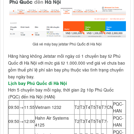
Giá vé máy bay jetstar Phú Quốc đi Hà Nội
Hãng hàng không Jetstar mỗi ngày có 1 chuyến bay từ Phú
Quốc đi Hà Nội với mức giá từ 1.000.000 vnđ giá vé chưa bao
gồm thuế phí lệ phí sân bay phụ thuộc vào tình trạng chuyến
bay ngày bay.
Lịch bay Phú Quốc đi Hà Nội
Hơn 5 chuyến bay mỗi ngày, thời gian 2g 10p Phú Quốc
(PQC) đến Hà Nội (HAN)
PQC-
09:50
→
11:55
Vietnam 1232
T2
T3
T4
T5
T6
T7
CN
HAN
Hahn Air Systems
PQC-
09:50
→
12:00
T2
T3
T4
T5
T6
T7
-
4125
HAN
PQC-