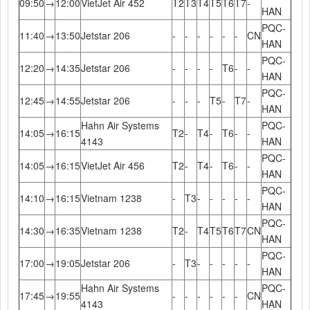
09:50
→
12:00
VietJet Air 452
T2
T3
T4
T5
T6
T7
-
HAN
PQC-
11:40
→
13:50
Jetstar 206
-
-
-
-
-
-
CN
HAN
PQC-
12:20
→
14:35
Jetstar 206
-
-
-
-
T6
-
-
HAN
PQC-
12:45
→
14:55
Jetstar 206
-
-
-
T5
-
T7
-
HAN
Hahn Air Systems
PQC-
14:05
→
16:15
T2
-
T4
-
T6
-
-
4143
HAN
PQC-
14:05
→
16:15
VietJet Air 456
T2
-
T4
-
T6
-
-
HAN
PQC-
14:10
→
16:15
Vietnam 1238
-
T3
-
-
-
-
-
HAN
PQC-
14:30
→
16:35
Vietnam 1238
T2
-
T4
T5
T6
T7
CN
HAN
PQC-
17:00
→
19:05
Jetstar 206
-
T3
-
-
-
-
-
HAN
Hahn Air Systems
PQC-
17:45
→
19:55
-
-
-
-
-
-
CN
4143
HAN