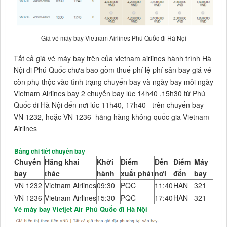
Giá vé máy bay Vietnam Airlines Phú Quốc đi Hà Nội
Tất cả giá vé máy bay trên của vietnam airlines hành trình Hà
Nội đi Phú Quốc chưa bao gồm thuế phí lệ phí sân bay giá vé
còn phụ thộc vào tình trạng chuyến bay và ngày bay mỗi ngày
Vietnam Airlines bay 2 chuyến bay lúc 14h40 ,15h30 từ Phú
Quốc đi Hà Nội đến nơi lúc 11h40, 17h40 trên chuyến bay
VN 1232, hoặc VN 1236 hãng hàng không quốc gia Vietnam
Airlines
Bảng chi tiết chuyến bay
Chuyến
Hãng khai
Khởi
Điểm
Đến
Điểm
Máy
bay
thác
hành
xuất phát
nơi
đến
bay
VN 1232
Vietnam Airlines
09:30
PQC
11:40
HAN
321
VN 1236
Vietnam Airlines
15:30
PQC
17:40
HAN
321
Vé máy bay Vietjet Air Phú Quốc đi Hà Nội