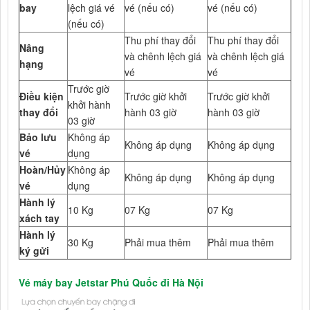
bay
lệch giá vé
vé (nếu có)
vé (nếu có)
(nếu có)
Thu phí thay đổi
Thu phí thay đổi
Nâng
và chênh lệch giá
và chênh lệch giá
hạng
vé
vé
Trước giờ
Điều kiện
Trước giờ khởi
Trước giờ khởi
khởi hành
thay đổi
hành 03 giờ
hành 03 giờ
03 giờ
Bảo lưu
Không áp
Không áp dụng
Không áp dụng
vé
dụng
Hoàn/Hủy
Không áp
Không áp dụng
Không áp dụng
vé
dụng
Hành lý
10 Kg
07 Kg
07 Kg
xách tay
Hành lý
30 Kg
Phải mua thêm
Phải mua thêm
ký gửi
Vé máy bay Jetstar Phú Quốc đi Hà Nội