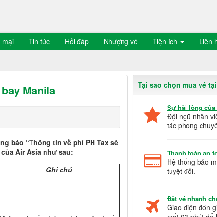
 mại
Tin tức
Hỏi đáp
Nhượng vé
Tiện ích
Liên 
Tại sao chọn mua vé tạ
 bay Manila
Sự hài lòng của
Đội ngũ nhân vi
tác phong chuyê
ông báo “Thông tin về phí PH Tax sẽ
 của Air Asia như sau:
Thanh toán an to
Hệ thống bảo mậ
Ghi chú
tuyệt đối.
Đặt vé nhanh ch
Giao diện đơn g
mất 03 phút để