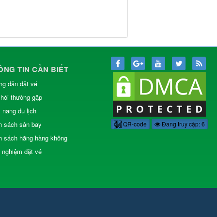
ÔNG TIN CẦN BIẾT
g dẫn đặt vé
hỏi thường gặp
nang du lịch
h sách sân bay
QR-code
Đang truy cập: 6
h sách hãng hàng không
 nghiệm đặt vé