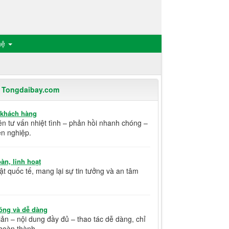
hệ
i Tongdaibay.com
 khách hàng
ên tư vấn nhiệt tình – phản hồi nhanh chóng –
n nghiệp.
àn, linh hoạt
t quốc tế, mang lại sự tin tưởng và an tâm
óng và dễ dàng
iản – nội dung đầy đủ – thao tác dễ dàng, chỉ
 hoàn thành