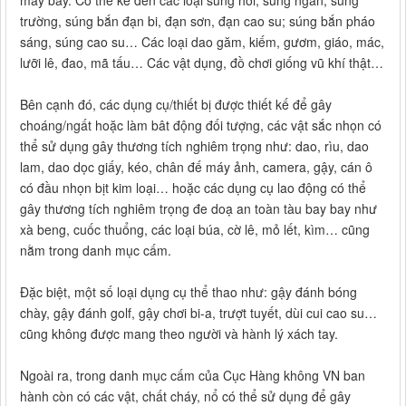
máy bay. Có thể kể đến các loại súng hơi, súng ngắn, súng
trường, súng bắn đạn bi, đạn sơn, đạn cao su; súng bắn pháo
sáng, súng cao su… Các loại dao găm, kiếm, gươm, giáo, mác,
lưỡi lê, đao, mã tấu… Các vật dụng, đồ chơi giống vũ khí thật…
Bên cạnh đó, các dụng cụ/thiết bị được thiết kế để gây
choáng/ngất hoặc làm bât động đối tượng, các vật sắc nhọn có
thể sử dụng gây thương tích nghiêm trọng như: dao, rìu, dao
lam, dao dọc giấy, kéo, chân đế máy ảnh, camera, gậy, cán ô
có đầu nhọn bịt kim loại… hoặc các dụng cụ lao động có thể
gây thương tích nghiêm trọng đe doạ an toàn tàu bay bay như
xà beng, cuốc thuổng, các loại búa, cờ lê, mỏ lết, kìm… cũng
nằm trong danh mục cấm.
Đặc biệt, một số loại dụng cụ thể thao như: gậy đánh bóng
chày, gậy đánh golf, gậy chơi bi-a, trượt tuyết, dùi cui cao su…
cũng không được mang theo người và hành lý xách tay.
Ngoài ra, trong danh mục cấm của Cục Hàng không VN ban
hành còn có các vật, chất cháy, nổ có thể sử dụng để gây