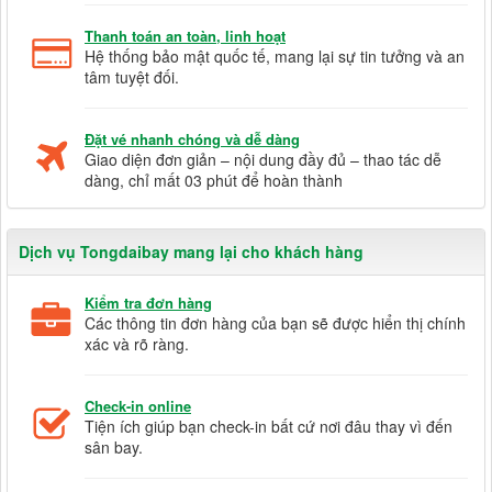
Thanh toán an toàn, linh hoạt
Hệ thống bảo mật quốc tế, mang lại sự tin tưởng và an
tâm tuyệt đối.
Đặt vé nhanh chóng và dễ dàng
Giao diện đơn giản – nội dung đầy đủ – thao tác dễ
dàng, chỉ mất 03 phút để hoàn thành
Dịch vụ Tongdaibay mang lại cho khách hàng
Kiểm tra đơn hàng
Các thông tin đơn hàng của bạn sẽ được hiển thị chính
xác và rõ ràng.
Check-in online
Tiện ích giúp bạn check-in bất cứ nơi đâu thay vì đến
sân bay.