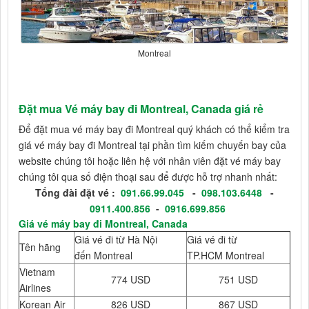
Montreal
Đặt mua Vé máy bay đi Montreal, Canada giá rẻ
Để đặt mua vé máy bay đi Montreal quý khách có thể kiểm tra
giá vé máy bay đi Montreal tại phần tìm kiếm chuyến bay của
website chúng tôi hoặc liên hệ với nhân viên đặt vé máy bay
chúng tôi qua số điện thoại sau để được hỗ trợ nhanh nhất:
Tổng đài đặt vé :
091.66.99.045
-
098.103.6448
-
0911.400.856
-
0916.699.856
Giá vé máy bay đi Montreal, Canada
Giá vé đi từ Hà Nội
Giá vé đi từ
Tên hãng
đến Montreal
TP.HCM Montreal
Vietnam
774 USD
751 USD
Airlines
Korean Air
826 USD
867 USD