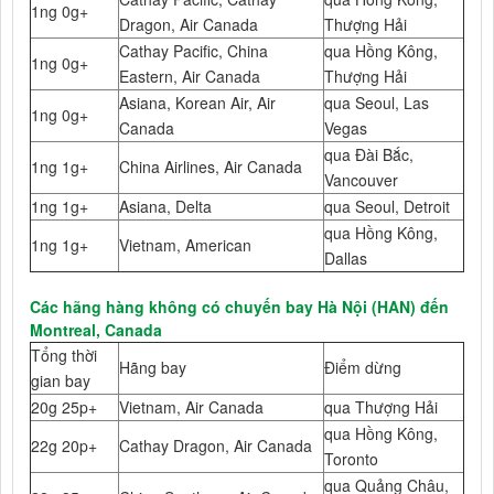
1ng 0g+
Dragon, Air Canada
Thượng Hải
Cathay Pacific, China
qua Hồng Kông,
1ng 0g+
Eastern, Air Canada
Thượng Hải
Asiana, Korean Air, Air
qua Seoul, Las
1ng 0g+
Canada
Vegas
qua Đài Bắc,
1ng 1g+
China Airlines, Air Canada
Vancouver
1ng 1g+
Asiana, Delta
qua Seoul, Detroit
qua Hồng Kông,
1ng 1g+
Vietnam, American
Dallas
Các hãng hàng không có chuyến bay Hà Nội (HAN) đến
Montreal, Canada
Tổng thời
Hãng bay
Điểm dừng
gian bay
20g 25p+
Vietnam, Air Canada
qua Thượng Hải
qua Hồng Kông,
22g 20p+
Cathay Dragon, Air Canada
Toronto
qua Quảng Châu,