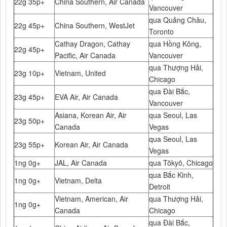
22g 35p+
China Southern, Air Canada
Vancouver
qua Quảng Châu,
22g 45p+
China Southern, WestJet
Toronto
Cathay Dragon, Cathay
qua Hồng Kông,
22g 45p+
Pacific, Air Canada
Vancouver
qua Thượng Hải,
23g 10p+
Vietnam, United
Chicago
qua Đài Bắc,
23g 45p+
EVA Air, Air Canada
Vancouver
Asiana, Korean Air, Air
qua Seoul, Las
23g 50p+
Canada
Vegas
qua Seoul, Las
23g 55p+
Korean Air, Air Canada
Vegas
1ng 0g+
JAL, Air Canada
qua Tōkyō, Chicago
qua Bắc Kinh,
1ng 0g+
Vietnam, Delta
Detroit
Vietnam, American, Air
qua Thượng Hải,
1ng 0g+
Canada
Chicago
qua Đài Bắc,