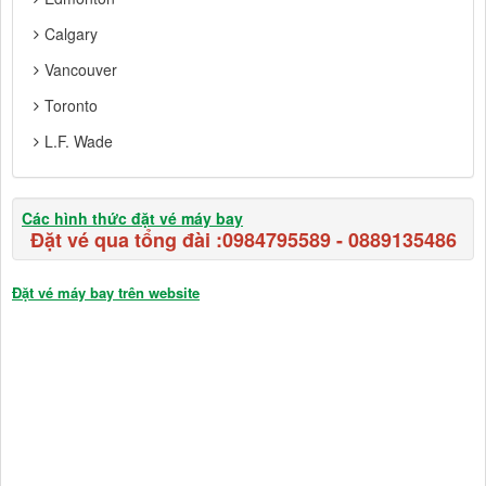
Calgary
Vancouver
Toronto
L.F. Wade
Các hình thức đặt vé máy bay
Đặt vé qua tổng đài :
0984795589
-
0889135486
Đặt vé máy bay trên website