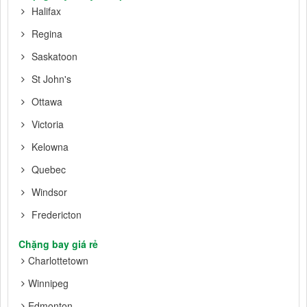
Halifax
Regina
Saskatoon
St John's
Ottawa
Victoria
Kelowna
Quebec
Windsor
Fredericton
Chặng bay giá rẻ
Charlottetown
Winnipeg
Edmonton