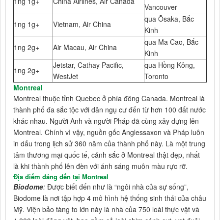
1ng 1g+
China Airlines, Air Canada
Vancouver
qua Ōsaka, Bắc
1ng 1g+
Vietnam, Air China
Kinh
qua Ma Cao, Bắc
1ng 2g+
Air Macau, Air China
Kinh
Jetstar, Cathay Pacific,
qua Hồng Kông,
1ng 2g+
WestJet
Toronto
Montreal
Montreal thuộc tỉnh Quebec ở phía đông Canada. Montreal là
thành phố đa sắc tộc với dân ngụ cư đến từ hơn 100 đất nước
khác nhau. Người Anh và người Pháp đã cùng xây dựng lên
Montreal. Chính vì vậy, nguồn gốc Anglessaxon và Pháp luôn
in dấu trong lịch sử 360 năm của thành phố này. Là một trung
tâm thương mại quốc tế, cảnh sắc ở Montreal thật đẹp, nhất
là khi thành phố lên đèn với ánh sáng muôn màu rực rỡ.
Địa điểm đáng đến tại Montreal
Biodome
:
Được biết đến như là “ngôi nhà của sự sống”,
Biodome là nơi tập hợp 4 mô hình hệ thống sinh thái của châu
Mỹ. Viện bảo tàng to lớn này là nhà của 750 loài thực vật và