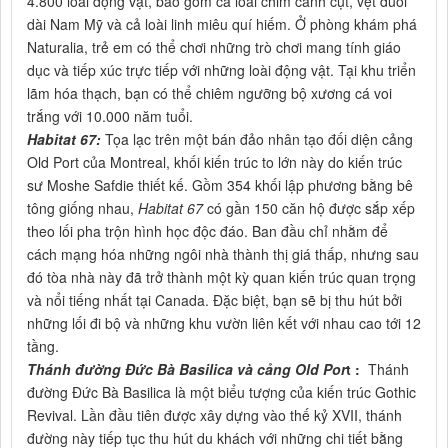
4.800 loài động vật, bao gồm cả loài chim cánh cụt, vẹt đuôi
dài Nam Mỹ và cả loài linh miêu quí hiếm. Ở phòng khám phá
Naturalia, trẻ em có thể chơi những trò chơi mang tính giáo
dục và tiếp xúc trực tiếp với những loài động vật. Tại khu triển
lãm hóa thạch, bạn có thể chiêm ngưỡng bộ xương cá voi
trắng với 10.000 năm tuổi.
Habitat 67:
Tọa lạc trên một bán đảo nhân tạo đối diện cảng
Old Port của Montreal, khối kiến trúc to lớn này do kiến trúc
sư Moshe Safdie thiết kế. Gồm 354 khối lập phương bằng bê
tông giống nhau,
Habitat 67
có gần 150 căn hộ được sắp xếp
theo lối pha trộn hình học độc đáo. Ban đầu chỉ nhằm để
cách mạng hóa những ngôi nhà thành thị giá thấp, nhưng sau
đó tòa nhà này đã trở thành một kỳ quan kiến trúc quan trọng
và nổi tiếng nhất tại Canada. Đặc biệt, bạn sẽ bị thu hút bởi
những lối đi bộ và những khu vườn liên kết với nhau cao tới 12
tầng.
Thánh đường Đức Bà Basilica và cảng Old Por
t :
Thánh
đường Đức Bà Basilica là một biểu tượng của kiến trúc Gothic
Revival. Lần đầu tiên được xây dựng vào thế kỷ XVII, thánh
đường này tiếp tục thu hút du khách với những chi tiết bằng