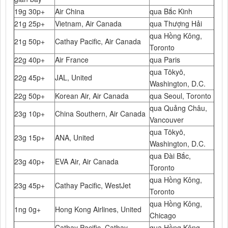
19g 30p+
Air China
qua Bắc Kinh
21g 25p+
Vietnam, Air Canada
qua Thượng Hải
qua Hồng Kông,
21g 50p+
Cathay Pacific, Air Canada
Toronto
22g 40p+
Air France
qua Paris
qua Tōkyō,
22g 45p+
JAL, United
Washington, D.C.
22g 50p+
Korean Air, Air Canada
qua Seoul, Toronto
qua Quảng Châu,
23g 10p+
China Southern, Air Canada
Vancouver
qua Tōkyō,
23g 15p+
ANA, United
Washington, D.C.
qua Đài Bắc,
23g 40p+
EVA Air, Air Canada
Toronto
qua Hồng Kông,
23g 45p+
Cathay Pacific, WestJet
Toronto
qua Hồng Kông,
1ng 0g+
Hong Kong Airlines, United
Chicago
Cathay Pacific, Cathay
qua Hồng Kông,