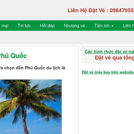
Liên Hệ Đặt Vé :
09847955
 mại
Tin tức
Hỏi đáp
Nhượng vé
Tiện ích
Liên 
Các hình thức đặt vé m
 Phú Quốc
Đặt vé qua tổng
a chọn đến Phú Quốc du lịch là
Đặt vé máy bay trên website