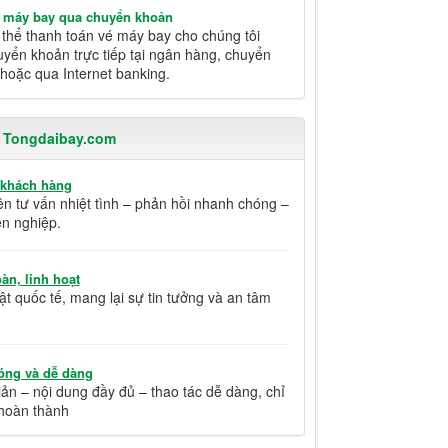
é máy bay qua chuyển khoản
thể thanh toán vé máy bay cho chúng tôi
yển khoản trực tiếp tại ngân hàng, chuyển
hoặc qua Internet banking.
i Tongdaibay.com
 khách hàng
ên tư vấn nhiệt tình – phản hồi nhanh chóng –
n nghiệp.
àn, linh hoạt
t quốc tế, mang lại sự tin tưởng và an tâm
óng và dễ dàng
ản – nội dung đầy đủ – thao tác dễ dàng, chỉ
hoàn thành