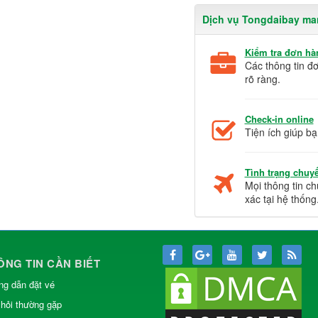
Dịch vụ Tongdaibay ma
Kiểm tra đơn hà
Các thông tin đ
rõ ràng.
Check-in online
Tiện ích giúp bạ
Tình trạng chuy
Mọi thông tin c
xác tại hệ thống
ÔNG TIN CẦN BIẾT
g dẫn đặt vé
hỏi thường gặp