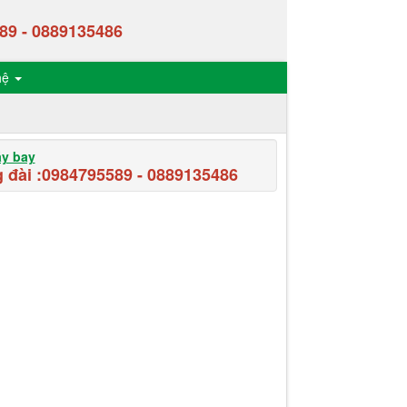
89
-
0889135486
hệ
áy bay
 đài :
0984795589
-
0889135486