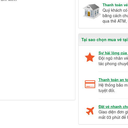
Thanh toán v
Quý khách có 
bằng cách chu
qua thẻ ATM, 
Tại sao chọn mua vé tạ
Sự hài lòng của
Đội ngũ nhân vi
tác phong chuyê
Thanh toán an to
Hệ thống bảo mậ
tuyệt đối.
Đặt vé nhanh ch
Giao diện đơn gi
mất 03 phút để 