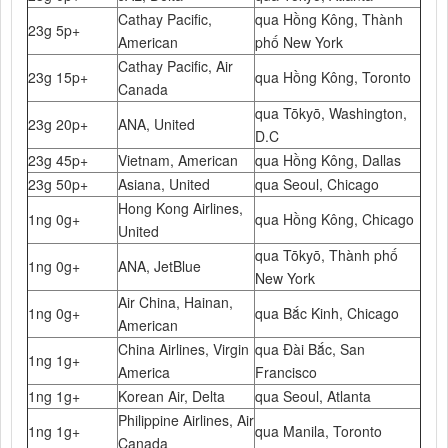
Cathay Pacific,
qua Hồng Kông, Thành
23g 5p+
American
phố New York
Cathay Pacific, Air
23g 15p+
qua Hồng Kông, Toronto
Canada
qua Tōkyō, Washington,
23g 20p+
ANA, United
D.C
23g 45p+
Vietnam, American
qua Hồng Kông, Dallas
23g 50p+
Asiana, United
qua Seoul, Chicago
Hong Kong Airlines,
1ng 0g+
qua Hồng Kông, Chicago
United
qua Tōkyō, Thành phố
1ng 0g+
ANA, JetBlue
New York
Air China, Hainan,
1ng 0g+
qua Bắc Kinh, Chicago
American
China Airlines, Virgin
qua Đài Bắc, San
1ng 1g+
America
Francisco
1ng 1g+
Korean Air, Delta
qua Seoul, Atlanta
Philippine Airlines, Air
1ng 1g+
qua Manila, Toronto
Canada