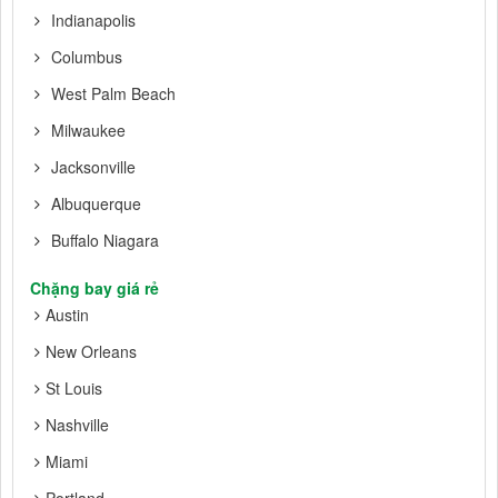
Indianapolis
Columbus
West Palm Beach
Milwaukee
Jacksonville
Albuquerque
Buffalo Niagara
Chặng bay giá rẻ
Austin
New Orleans
St Louis
Nashville
Miami