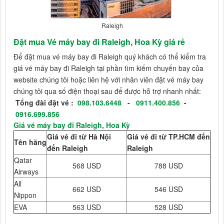
Raleigh
Đặt mua Vé máy bay đi Raleigh, Hoa Kỳ giá rẻ
Để đặt mua vé máy bay đi Raleigh quý khách có thể kiểm tra
giá vé máy bay đi Raleigh tại phần tìm kiếm chuyến bay của
website chúng tôi hoặc liên hệ với nhân viên đặt vé máy bay
chúng tôi qua số điện thoại sau để được hỗ trợ nhanh nhất:
Tổng đài đặt vé :
098.103.6448
-
0911.400.856
-
0916.699.856
Giá vé máy bay đi Raleigh, Hoa Kỳ
Giá vé đi từ Hà Nội
Giá vé đi từ TP.HCM đến
Tên hãng
đến Raleigh
Raleigh
Qatar
568 USD
788 USD
Airways
All
662 USD
546 USD
Nippon
EVA
563 USD
528 USD