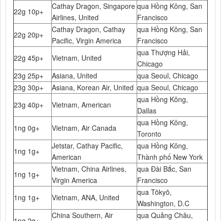
Cathay Dragon, Singapore
qua Hồng Kông, San
22g 10p+
Airlines, United
Francisco
Cathay Dragon, Cathay
qua Hồng Kông, San
22g 20p+
Pacific, Virgin America
Francisco
qua Thượng Hải,
22g 45p+
Vietnam, United
Chicago
23g 25p+
Asiana, United
qua Seoul, Chicago
23g 30p+
Asiana, Korean Air, United
qua Seoul, Chicago
qua Hồng Kông,
23g 40p+
Vietnam, American
Dallas
qua Hồng Kông,
1ng 0g+
Vietnam, Air Canada
Toronto
Jetstar, Cathay Pacific,
qua Hồng Kông,
1ng 1g+
American
Thành phố New York
Vietnam, China Airlines,
qua Đài Bắc, San
1ng 1g+
Virgin America
Francisco
qua Tōkyō,
1ng 1g+
Vietnam, ANA, United
Washington, D.C
China Southern, Air
qua Quảng Châu,
1ng 2g+