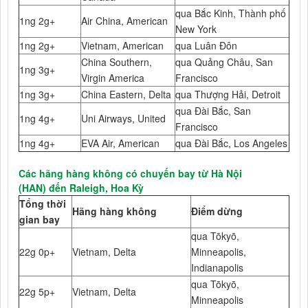
qua Bắc Kinh, Thành phố
1ng 2g+
Air China, American
New York
1ng 2g+
Vietnam, American
qua Luân Đôn
China Southern,
qua Quảng Châu, San
1ng 3g+
Virgin America
Francisco
1ng 3g+
China Eastern, Delta
qua Thượng Hải, Detroit
qua Đài Bắc, San
1ng 4g+
Uni Airways, United
Francisco
1ng 4g+
EVA Air, American
qua Đài Bắc, Los Angeles
Các hãng hàng không có chuyến bay từ Hà Nội
(HAN) đến Raleigh, Hoa Kỳ
Tổng thời
Hãng hàng không
Điểm dừng
gian bay
qua Tōkyō,
22g 0p+
Vietnam, Delta
Minneapolis,
Indianapolis
qua Tōkyō,
22g 5p+
Vietnam, Delta
Minneapolis