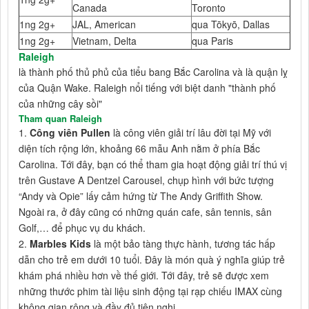
Canada
Toronto
1ng 2g+
JAL, American
qua Tōkyō, Dallas
1ng 2g+
Vietnam, Delta
qua Paris
Raleigh
là thành phố thủ phủ của tiểu bang Bắc Carolina và là quận lỵ
của Quận Wake. Raleigh nổi tiếng với biệt danh "thành phố
của những cây sồi"
Tham quan Raleigh
1.
Công viên Pullen
là công viên giải trí lâu đời tại Mỹ với
diện tích rộng lớn, khoảng 66 mẫu Anh nằm ở phía Bắc
Carolina. Tới đây, bạn có thể tham gia hoạt động giải trí thú vị
trên Gustave A Dentzel Carousel, chụp hình với bức tượng
“Andy và Opie” lấy cảm hứng từ The Andy Griffith Show.
Ngoài ra, ở đây cũng có những quán cafe, sân tennis, sân
Golf,… để phục vụ du khách.
2.
Marbles Kids
là một bảo tàng thực hành, tương tác hấp
dẫn cho trẻ em dưới 10 tuổi. Đây là món quà ý nghĩa giúp trẻ
khám phá nhiều hơn về thế giới. Tới đây, trẻ sẽ được xem
những thước phim tài liệu sinh động tại rạp chiếu IMAX cùng
không gian rộng và đầy đủ tiện nghi.