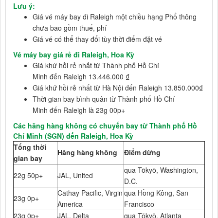
Lưu ý:
Giá vé máy bay đi Raleigh một chiều hạng Phổ thông
chưa bao gồm thuế, phí
Giá vé có thể thay đổi tùy thời điểm đặt vé
Vé máy bay giá rẻ đi Raleigh, Hoa Kỳ
Giá khứ hồi rẻ nhất từ Thành phố Hồ Chí
Minh đến Raleigh 13.446.000 ₫
Giá khứ hồi rẻ nhất từ Hà Nội đến Raleigh 13.850.000₫
Thời gian bay bình quân từ Thành phố Hồ Chí
Minh đến Raleigh là 23g 00p+
Các hãng hàng không có chuyến bay từ Thành phố Hồ
Chí Minh (SGN) đến Raleigh, Hoa Kỳ
Tổng thời
Hãng hàng không
Điểm dừng
gian bay
qua Tōkyō, Washington,
22g 50p+
JAL, United
D.C.
Cathay Pacific, Virgin
qua Hồng Kông, San
23g 0p+
America
Francisco
23g 0p+
JAL, Delta
qua Tōkyō, Atlanta