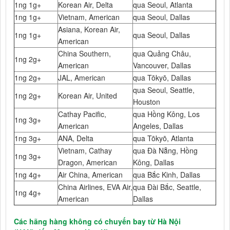
1ng 1g+
Korean Air, Delta
qua Seoul, Atlanta
1ng 1g+
Vietnam, American
qua Seoul, Dallas
Asiana, Korean Air,
1ng 1g+
qua Seoul, Dallas
American
China Southern,
qua Quảng Châu,
1ng 2g+
American
Vancouver, Dallas
1ng 2g+
JAL, American
qua Tōkyō, Dallas
qua Seoul, Seattle,
1ng 2g+
Korean Air, United
Houston
Cathay Pacific,
qua Hồng Kông, Los
1ng 3g+
American
Angeles, Dallas
1ng 3g+
ANA, Delta
qua Tōkyō, Atlanta
Vietnam, Cathay
qua Đà Nẵng, Hồng
1ng 3g+
Dragon, American
Kông, Dallas
1ng 4g+
Air China, American
qua Bắc Kinh, Dallas
China Airlines, EVA Air,
qua Đài Bắc, Seattle,
1ng 4g+
American
Dallas
Các hãng hàng không có chuyến bay từ Hà Nội