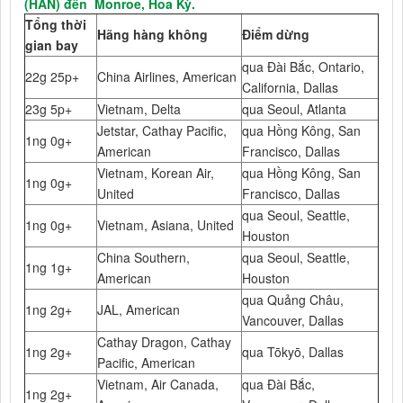
(HAN) đến Monroe, Hoa Kỳ.
Tổng thời
Hãng hàng không
Điểm dừng
gian bay
qua Đài Bắc, Ontario,
22g 25p+
China Airlines, American
California, Dallas
23g 5p+
Vietnam, Delta
qua Seoul, Atlanta
Jetstar, Cathay Pacific,
qua Hồng Kông, San
1ng 0g+
American
Francisco, Dallas
Vietnam, Korean Air,
qua Hồng Kông, San
1ng 0g+
United
Francisco, Dallas
qua Seoul, Seattle,
1ng 0g+
Vietnam, Asiana, United
Houston
China Southern,
qua Seoul, Seattle,
1ng 1g+
American
Houston
qua Quảng Châu,
1ng 2g+
JAL, American
Vancouver, Dallas
Cathay Dragon, Cathay
1ng 2g+
qua Tōkyō, Dallas
Pacific, American
Vietnam, Air Canada,
qua Đài Bắc,
1ng 2g+