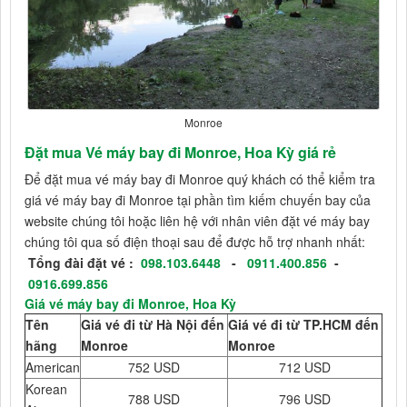
Monroe
Đặt mua Vé máy bay đi Monroe, Hoa Kỳ giá rẻ
Để đặt mua vé máy bay đi Monroe quý khách có thể kiểm tra
giá vé máy bay đi Monroe tại phần tìm kiếm chuyến bay của
website chúng tôi hoặc liên hệ với nhân viên đặt vé máy bay
chúng tôi qua số điện thoại sau để được hỗ trợ nhanh nhất:
Tổng đài đặt vé :
098.103.6448
-
0911.400.856
-
0916.699.856
Giá vé máy bay đi Monroe, Hoa Kỳ
Tên
Giá vé đi từ Hà Nội đến
Giá vé đi từ TP.HCM đến
hãng
Monroe
Monroe
American
752 USD
712 USD
Korean
788 USD
796 USD