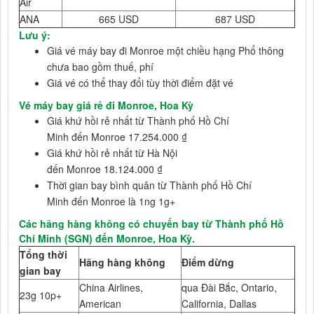
Air
ANA
665 USD
687 USD
Lưu ý:
Giá vé máy bay đi Monroe một chiều hạng Phổ thông
chưa bao gồm thuế, phí
Giá vé có thể thay đổi tùy thời điểm đặt vé
Vé máy bay giá rẻ đi Monroe, Hoa Kỳ
Giá khứ hồi rẻ nhất từ Thành phố Hồ Chí
Minh đến Monroe 17.254.000 ₫
Giá khứ hồi rẻ nhất từ Hà Nội
đến Monroe 18.124.000 ₫
Thời gian bay bình quân từ Thành phố Hồ Chí
Minh đến Monroe là 1ng 1g+
Các hãng hàng không có chuyến bay từ Thành phố Hồ
Chí Minh (SGN) đến Monroe, Hoa Kỳ.
Tổng thời
Hãng hàng không
Điểm dừng
gian bay
China Airlines,
qua Đài Bắc, Ontario,
23g 10p+
American
California, Dallas