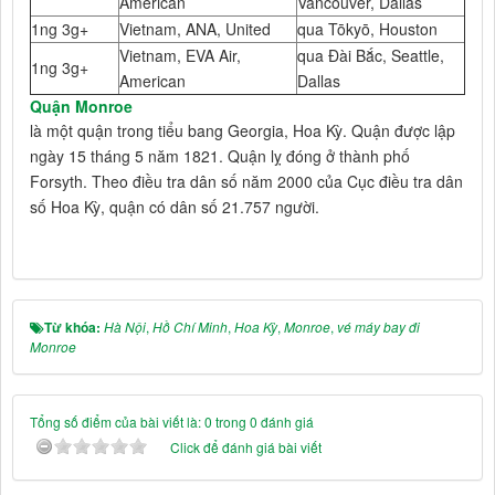
American
Vancouver, Dallas
1ng 3g+
Vietnam, ANA, United
qua Tōkyō, Houston
Vietnam, EVA Air,
qua Đài Bắc, Seattle,
1ng 3g+
American
Dallas
Quận Monroe
là một quận trong tiểu bang Georgia, Hoa Kỳ. Quận được lập
ngày 15 tháng 5 năm 1821. Quận lỵ đóng ở thành phố
Forsyth. Theo điều tra dân số năm 2000 của Cục điều tra dân
số Hoa Kỳ, quận có dân số 21.757 người.
Từ khóa:
Hà Nội
,
Hồ Chí Minh
,
Hoa Kỳ
,
Monroe
,
vé máy bay đi
Monroe
Tổng số điểm của bài viết là: 0 trong 0 đánh giá
Click để đánh giá bài viết