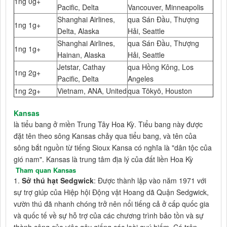
1ng 0g+
Pacific, Delta
Vancouver, Minneapolis
Shanghai Airlines,
qua Sán Đầu, Thượng
1ng 1g+
Delta, Alaska
Hải, Seattle
Shanghai Airlines,
qua Sán Đầu, Thượng
1ng 1g+
Hainan, Alaska
Hải, Seattle
Jetstar, Cathay
qua Hồng Kông, Los
1ng 2g+
Pacific, Delta
Angeles
1ng 2g+
Vietnam, ANA, United
qua Tōkyō, Houston
Kansas
là tiểu bang ở miền Trung Tây Hoa Kỳ. Tiểu bang này được
đặt tên theo sông Kansas chảy qua tiểu bang, và tên của
sông bắt nguồn từ tiếng Sioux Kansa có nghĩa là "dân tộc của
gió nam". Kansas là trung tâm địa lý của đất liền Hoa Kỳ
Tham quan Kansas
1.
Sở thú hạt Sedgwick
: Được thành lập vào năm 1971 với
sự trợ giúp của Hiệp hội Động vật Hoang dã Quận Sedgwick,
vườn thú đã nhanh chóng trở nên nổi tiếng cả ở cấp quốc gia
và quốc tế về sự hỗ trợ của các chương trình bảo tồn và sự
thành công của việc gây giống các loài quý hiếm. Có trên