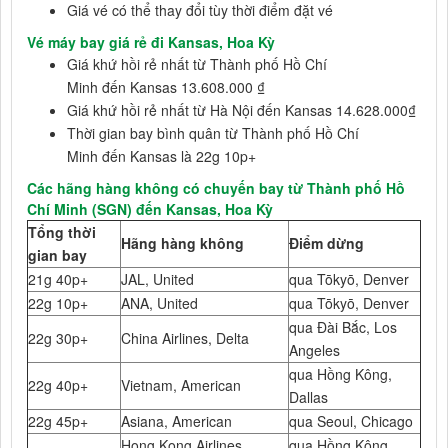
Giá vé có thể thay đổi tùy thời điểm đặt vé
Vé máy bay giá rẻ đi Kansas, Hoa Kỳ
Giá khứ hồi rẻ nhất từ Thành phố Hồ Chí
Minh đến Kansas 13.608.000 ₫
Giá khứ hồi rẻ nhất từ Hà Nội đến Kansas 14.628.000₫
Thời gian bay bình quân từ Thành phố Hồ Chí
Minh đến Kansas là 22g 10p+
Các hãng hàng không có chuyến bay từ Thành phố Hồ
Chí Minh (SGN) đến Kansas, Hoa Kỳ
Tổng thời
Hãng hàng không
Điểm dừng
gian bay
21g 40p+
JAL, United
qua Tōkyō, Denver
22g 10p+
ANA, United
qua Tōkyō, Denver
qua Đài Bắc, Los
22g 30p+
China Airlines, Delta
Angeles
qua Hồng Kông,
22g 40p+
Vietnam, American
Dallas
22g 45p+
Asiana, American
qua Seoul, Chicago
Hong Kong Airlines,
qua Hồng Kông,