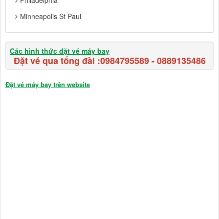
Minneapolis St Paul
Các hình thức đặt vé máy bay
Đặt vé qua tổng đài :
0984795589
-
0889135486
Đặt vé máy bay trên website