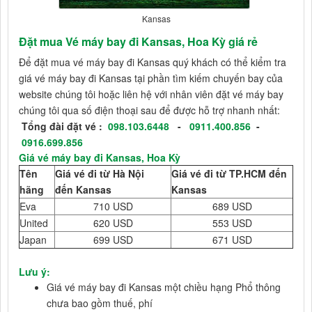
Kansas
Đặt mua Vé máy bay đi Kansas, Hoa Kỳ giá rẻ
Để đặt mua vé máy bay đi Kansas quý khách có thể kiểm tra
giá vé máy bay đi Kansas tại phần tìm kiếm chuyến bay của
website chúng tôi hoặc liên hệ với nhân viên đặt vé máy bay
chúng tôi qua số điện thoại sau để được hỗ trợ nhanh nhất:
Tổng đài đặt vé :
098.103.6448
-
0911.400.856
-
0916.699.856
Giá vé máy bay đi Kansas, Hoa Kỳ
Tên
Giá vé đi từ Hà Nội
Giá vé đi từ TP.HCM đến
hãng
đến Kansas
Kansas
Eva
710 USD
689 USD
United
620 USD
553 USD
Japan
699 USD
671 USD
Lưu ý:
Giá vé máy bay đi Kansas một chiều hạng Phổ thông
chưa bao gồm thuế, phí