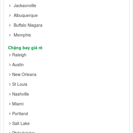
Jacksonville
Albuquerque
Buffalo Niagara
Memphis
Chặng bay giá rẻ
Raleigh
Austin
New Orleans
St Louis
Nashville
Miami
Portland
Salt Lake
Philadelphia