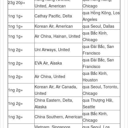
23g 20p+
United, American
Chicago
qua Hồng Kông, Los
1ng 1g+
Cathay Pacific, Delta
Angeles
1ng 1g+
Korean Air, American
qua Seoul, Dallas
qua Bắc Kinh,
1ng 1g+
Air China, Hainan, United
Chicago
qua Đài Bắc, San
1ng 2g+
Uni Airways, United
Francisco
qua Đài Bắc, San
1ng 2g+
EVA Air, Alaska
Francisco
qua Bắc Kinh,
1ng 2g+
Air China, United
Houston
Korean Air, Air Canada,
qua Seoul, Toronto,
1ng 2g+
United
Chicago
China Eastern, Delta,
qua Thượng Hải,
1ng 2g+
Alaska
Seattle
qua Bắc Kinh,
1ng 3g+
China Southern, American
Chicago
Vietnam, Singapore
qua Seoul, Los