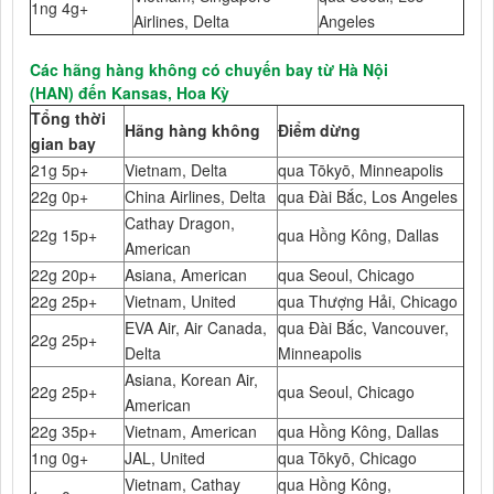
1ng 4g+
Airlines, Delta
Angeles
Các hãng hàng không có chuyến bay từ Hà Nội
(HAN) đến Kansas, Hoa Kỳ
Tổng thời
Hãng hàng không
Điểm dừng
gian bay
21g 5p+
Vietnam, Delta
qua Tōkyō, Minneapolis
22g 0p+
China Airlines, Delta
qua Đài Bắc, Los Angeles
Cathay Dragon,
22g 15p+
qua Hồng Kông, Dallas
American
22g 20p+
Asiana, American
qua Seoul, Chicago
22g 25p+
Vietnam, United
qua Thượng Hải, Chicago
EVA Air, Air Canada,
qua Đài Bắc, Vancouver,
22g 25p+
Delta
Minneapolis
Asiana, Korean Air,
22g 25p+
qua Seoul, Chicago
American
22g 35p+
Vietnam, American
qua Hồng Kông, Dallas
1ng 0g+
JAL, United
qua Tōkyō, Chicago
Vietnam, Cathay
qua Hồng Kông,