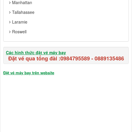
Manhattan
Tallahassee
Laramie
Roswell
Các hình thức đặt vé máy bay
Đặt vé qua tổng đài :
0984795589
-
0889135486
Đặt vé máy bay trên website