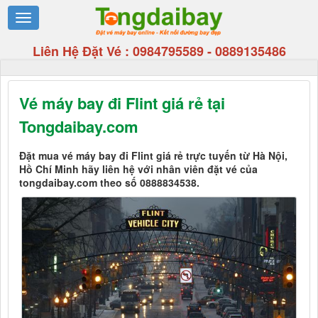
Liên Hệ Đặt Vé :
0984795589
-
0889135486
Vé máy bay đi Flint giá rẻ tại
Tongdaibay.com
Đặt mua vé máy bay đi Flint giá rẻ trực tuyến từ Hà Nội,
Hồ Chí Minh hãy liên hệ với nhân viên đặt vé của
tongdaibay.com theo số 0888834538.