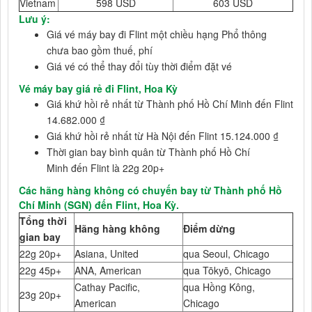
Vietnam
598 USD
603 USD
Lưu ý:
Giá vé máy bay đi Flint một chiều hạng Phổ thông
chưa bao gồm thuế, phí
Giá vé có thể thay đổi tùy thời điểm đặt vé
Vé máy bay giá rẻ đi Flint, Hoa Kỳ
Giá khứ hồi rẻ nhất từ Thành phố Hồ Chí Minh đến Flint
14.682.000 ₫
Giá khứ hồi rẻ nhất từ Hà Nội đến Flint 15.124.000 ₫
Thời gian bay bình quân từ Thành phố Hồ Chí
Minh đến Flint là 22g 20p+
Các hãng hàng không có chuyến bay từ Thành phố Hồ
Chí Minh (SGN) đến Flint, Hoa Kỳ.
Tổng thời
Hãng hàng không
Điểm dừng
gian bay
22g 20p+
Asiana, United
qua Seoul, Chicago
22g 45p+
ANA, American
qua Tōkyō, Chicago
Cathay Pacific,
qua Hồng Kông,
23g 20p+
American
Chicago