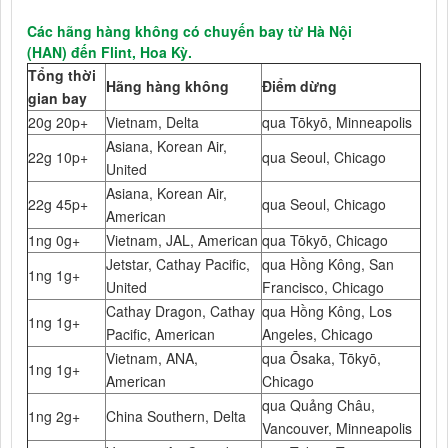
Các hãng hàng không có chuyến bay từ Hà Nội
(HAN) đến Flint, Hoa Kỳ.
Tổng thời
Hãng hàng không
Điểm dừng
gian bay
20g 20p+
Vietnam, Delta
qua Tōkyō, Minneapolis
Asiana, Korean Air,
22g 10p+
qua Seoul, Chicago
United
Asiana, Korean Air,
22g 45p+
qua Seoul, Chicago
American
1ng 0g+
Vietnam, JAL, American
qua Tōkyō, Chicago
Jetstar, Cathay Pacific,
qua Hồng Kông, San
1ng 1g+
United
Francisco, Chicago
Cathay Dragon, Cathay
qua Hồng Kông, Los
1ng 1g+
Pacific, American
Angeles, Chicago
Vietnam, ANA,
qua Ōsaka, Tōkyō,
1ng 1g+
American
Chicago
qua Quảng Châu,
1ng 2g+
China Southern, Delta
Vancouver, Minneapolis