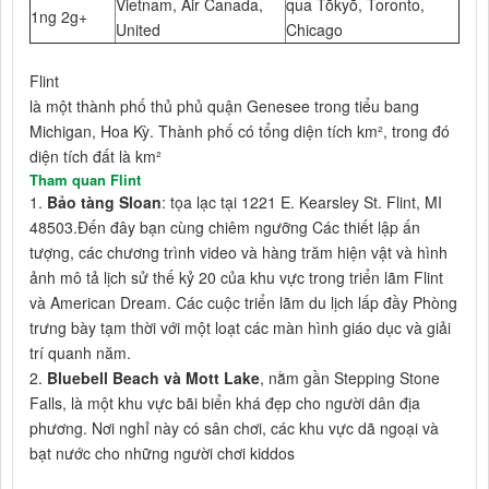
Vietnam, Air Canada,
qua Tōkyō, Toronto,
1ng 2g+
United
Chicago
Flint
là một thành phố thủ phủ quận Genesee trong tiểu bang
Michigan, Hoa Kỳ. Thành phố có tổng diện tích km², trong đó
diện tích đất là km²
Tham quan Flint
1.
Bảo tàng Sloan
: tọa lạc tại 1221 E. Kearsley St. Flint, MI
48503.Đến đây bạn cùng chiêm ngưỡng Các thiết lập ấn
tượng, các chương trình video và hàng trăm hiện vật và hình
ảnh mô tả lịch sử thế kỷ 20 của khu vực trong triển lãm Flint
và American Dream. Các cuộc triển lãm du lịch lấp đầy Phòng
trưng bày tạm thời với một loạt các màn hình giáo dục và giải
trí quanh năm.
2.
Bluebell Beach và Mott Lake
, nằm gần Stepping Stone
Falls, là một khu vực bãi biển khá đẹp cho người dân địa
phương. Nơi nghỉ này có sân chơi, các khu vực dã ngoại và
bạt nước cho những người chơi kiddos