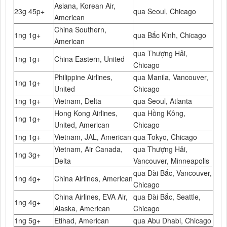
Asiana, Korean Air,
23g 45p+
qua Seoul, Chicago
American
China Southern,
1ng 1g+
qua Bắc Kinh, Chicago
American
qua Thượng Hải,
1ng 1g+
China Eastern, United
Chicago
Philippine Airlines,
qua Manila, Vancouver,
1ng 1g+
United
Chicago
1ng 1g+
Vietnam, Delta
qua Seoul, Atlanta
Hong Kong Airlines,
qua Hồng Kông,
1ng 1g+
United, American
Chicago
1ng 1g+
Vietnam, JAL, American
qua Tōkyō, Chicago
Vietnam, Air Canada,
qua Thượng Hải,
1ng 3g+
Delta
Vancouver, Minneapolis
qua Đài Bắc, Vancouver,
1ng 4g+
China Airlines, American
Chicago
China Airlines, EVA Air,
qua Đài Bắc, Seattle,
1ng 4g+
Alaska, American
Chicago
1ng 5g+
Etihad, American
qua Abu Dhabi, Chicago