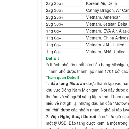
22g 25p+
Korean Air, Delta
22g 30p+
Cathay Dragon, Air Ca
23g 25p+
Vietnam, American
23g 50p+
Vietnam, Jetstar, Delta
1ng 0g+
Vietnam, EVA Air, Alas
1ng 0g+
Vietnam, China Airlines
1ng 0g+
Vietnam, JAL, United
1ng 0g+
Vietnam, ANA, United
Detroit
là thành phố lớn nhất của tiểu bang Michiga
Thành phố được thành lập năm 1701 bởi các 
Tham quan Detroit
1.
Bảo tàng Motown
được thành lập vào năm
khu vực Đông Nam Michigan. Nơi đây được dù
thu âm và về người sáng lập ra nó. Tham qu
hiểu về nơi ghi lại những dấu ấn của “Moto
bài “hit” được các nhóm nhạc, nghệ sĩ tập luy
2.
Viện Nghệ thuật Detroit
là nơi lưu giữ các
một tỷ USD. Bảo tàng được xem là một trong