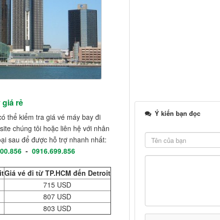
 giá rẻ
Ý kiến bạn đọc
ó thể kiểm tra giá vé máy bay đi
ite chúng tôi hoặc liên hệ với nhân
oại sau để được hỗ trợ nhanh nhất:
00.856
-
0916.699.856
it
Giá vé đi từ TP.HCM đến Detroit
715 USD
807 USD
803 USD