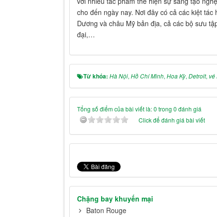
với nhiều tác phẩm thể hiện sự sáng tạo ngh
cho đến ngày nay. Nơi đây có cả các kiệt tác
Dương và châu Mỹ bản địa, cả các bộ sưu tậ
đại,…
Từ khóa:
Hà Nội
,
Hồ Chí Minh
,
Hoa Kỳ
,
Detroit
,
vé 
Tổng số điểm của bài viết là: 0 trong 0 đánh giá
Click để đánh giá bài viết
Chặng bay khuyến mại
Baton Rouge