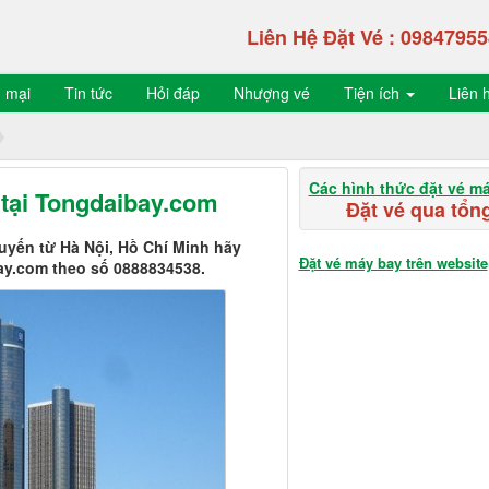
Liên Hệ Đặt Vé :
09847955
 mại
Tin tức
Hỏi đáp
Nhượng vé
Tiện ích
Liên 
Các hình thức đặt vé m
ẻ tại Tongdaibay.com
Đặt vé qua tổng
 tuyến từ Hà Nội, Hồ Chí Minh hãy
Đặt vé máy bay trên website
bay.com theo số 0888834538.