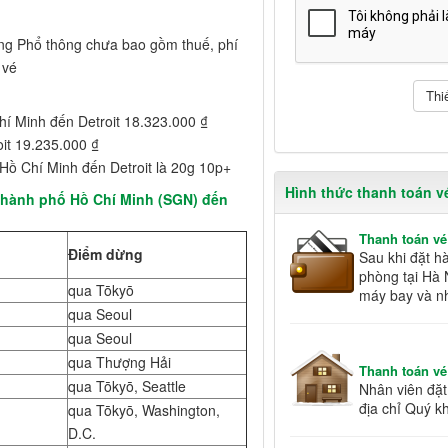
ạng Phổ thông chưa bao gồm thuế, phí
 vé
hí Minh đến Detroit 18.323.000 ₫
oit 19.235.000 ₫
Hồ Chí Minh đến Detroit là 20g 10p+
Hình thức thanh toán v
hành phố Hồ Chí Minh (SGN) đến
Thanh toán vé
Điểm dừng
Sau khi đặt h
phòng tại Hà 
qua Tōkyō
máy bay và n
qua Seoul
qua Seoul
qua Thượng Hải
Thanh toán vé
qua Tōkyō, Seattle
Nhân viên đặt 
địa chỉ Quý k
qua Tōkyō, Washington,
D.C.