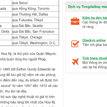
qua Seoul
Dịch vụ Tongdaibay ma
nada
qua Hồng Kông, Toronto
qua Thượng Hải, Dallas
Kiểm tra đơn hà
qua Fukuoka, Tōkyō
Các thông tin đ
ka
qua Đài Bắc, Seattle
rõ ràng.
, Delta
qua Đài Bắc, San Francisco
qua Tōkyō, Chicago
Check-in online
qua Tōkyō, Washington, D.C.
Tiện ích giúp bạ
n, Hoa Kỳ, là thủ phủ của Quận Wayne.
Tình trạng chuy
nhà buôn lông thú người Pháp.
Mọi thông tin c
xác tại hệ thống
 1985 bởi Esther Gordy Edwards tại
ng để lưu giữ kỷ niệm về các phòng
an điểm đến này, du khách sẽ được tìm
wn sound” từ năm 1957 đến 1972 về các
ện, thu âm tại đây.
 bộ sưu tập nghệ thuật có giá trị hơn
 những bảo tàng lớn nhất của Hoa Kỳ