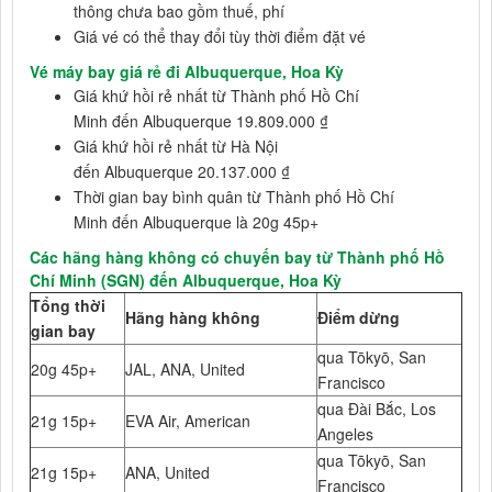
thông chưa bao gồm thuế, phí
Giá vé có thể thay đổi tùy thời điểm đặt vé
Vé máy bay giá rẻ đi Albuquerque, Hoa Kỳ
Giá khứ hồi rẻ nhất từ Thành phố Hồ Chí
Minh đến Albuquerque 19.809.000 ₫
Giá khứ hồi rẻ nhất từ Hà Nội
đến Albuquerque 20.137.000 ₫
Thời gian bay bình quân từ Thành phố Hồ Chí
Minh đến Albuquerque là 20g 45p+
Các hãng hàng không có chuyến bay từ Thành phố Hồ
Chí Minh (SGN) đến Albuquerque, Hoa Kỳ
Tổng thời
Hãng hàng không
Điểm dừng
gian bay
qua Tōkyō, San
20g 45p+
JAL, ANA, United
Francisco
qua Đài Bắc, Los
21g 15p+
EVA Air, American
Angeles
qua Tōkyō, San
21g 15p+
ANA, United
Francisco