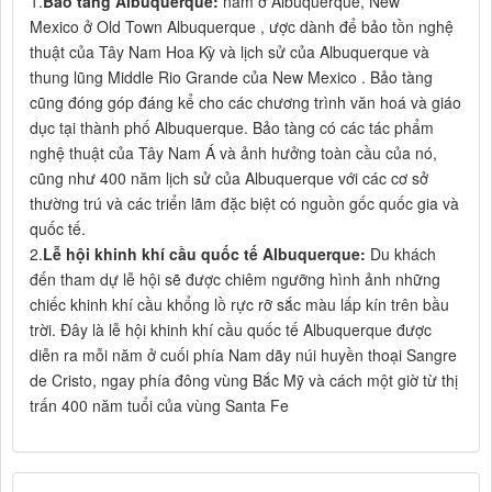
1.
Bảo tàng Albuquerque:
nằm ở Albuquerque, New
Mexico ở Old Town Albuquerque , ược dành để bảo tồn nghệ
thuật của Tây Nam Hoa Kỳ và lịch sử của Albuquerque và
thung lũng Middle Rio Grande của New Mexico . Bảo tàng
cũng đóng góp đáng kể cho các chương trình văn hoá và giáo
dục tại thành phố Albuquerque. Bảo tàng có các tác phẩm
nghệ thuật của Tây Nam Á và ảnh hưởng toàn cầu của nó,
cũng như 400 năm lịch sử của Albuquerque với các cơ sở
thường trú và các triển lãm đặc biệt có nguồn gốc quốc gia và
quốc tế.
2.
Lễ hội khinh khí cầu quốc tế Albuquerque:
Du khách
đến tham dự lễ hội sẽ được chiêm ngưỡng hình ảnh những
chiếc khinh khí cầu khổng lồ rực rỡ sắc màu lấp kín trên bầu
trời. Đây là lễ hội khinh khí cầu quốc tế Albuquerque được
diễn ra mỗi năm ở cuối phía Nam dãy núi huyền thoại Sangre
de Cristo, ngay phía đông vùng Bắc Mỹ và cách một giờ từ thị
trấn 400 năm tuổi của vùng Santa Fe