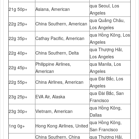
qua Seoul, Los
21g 50p+
Asiana, American
Angeles
qua Quảng Châu,
22g 25p+
China Southern, American
Los Angeles
qua Hồng Kông, Los
22g 35p+
Cathay Pacific, American
Angeles
qua Thượng Hải,
22g 40p+
China Southern, Delta
Los Angeles
Philippine Airlines,
qua Manila, Los
22g 45p+
American
Angeles
qua Đài Bắc, Los
22g 55p+
China Airlines, American
Angeles
qua Đài Bắc, San
23g 25p+
EVA Air, Alaska
Francisco
qua Hồng Kông,
23g 30p+
Vietnam, American
Dallas
qua Hồng Kông,
1ng 0g+
Hong Kong Airlines, United
San Francisco
China Southern, China
qua Thượng Hải,