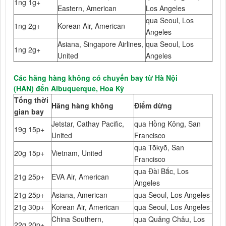
1ng 1g+
Eastern, American
Los Angeles
qua Seoul, Los
1ng 2g+
Korean Air, American
Angeles
Asiana, Singapore Airlines,
qua Seoul, Los
1ng 2g+
United
Angeles
Các hãng hàng không có chuyến bay từ Hà Nội
(HAN) đến Albuquerque, Hoa Kỳ
Tổng thời
Hãng hàng không
Điểm dừng
gian bay
Jetstar, Cathay Pacific,
qua Hồng Kông, San
19g 15p+
United
Francisco
qua Tōkyō, San
20g 15p+
Vietnam, United
Francisco
qua Đài Bắc, Los
21g 25p+
EVA Air, American
Angeles
21g 25p+
Asiana, American
qua Seoul, Los Angeles
21g 30p+
Korean Air, American
qua Seoul, Los Angeles
China Southern,
qua Quảng Châu, Los
22g 20p+