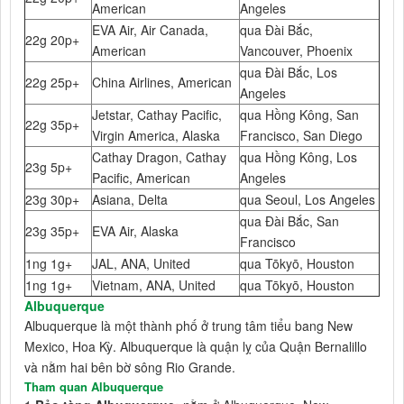
American
Angeles
EVA Air, Air Canada,
qua Đài Bắc,
22g 20p+
American
Vancouver, Phoenix
qua Đài Bắc, Los
22g 25p+
China Airlines, American
Angeles
Jetstar, Cathay Pacific,
qua Hồng Kông, San
22g 35p+
Virgin America, Alaska
Francisco, San Diego
Cathay Dragon, Cathay
qua Hồng Kông, Los
23g 5p+
Pacific, American
Angeles
23g 30p+
Asiana, Delta
qua Seoul, Los Angeles
qua Đài Bắc, San
23g 35p+
EVA Air, Alaska
Francisco
1ng 1g+
JAL, ANA, United
qua Tōkyō, Houston
1ng 1g+
Vietnam, ANA, United
qua Tōkyō, Houston
Albuquerque
Albuquerque là một thành phố ở trung tâm tiểu bang New
Mexico, Hoa Kỳ. Albuquerque là quận lỵ của Quận Bernalillo
và nằm hai bên bờ sông Rio Grande.
Tham quan Albuquerque