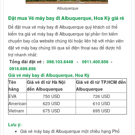
Albuquerque
Đặt mua Vé máy bay đi Albuquerque, Hoa Kỳ giá rẻ
Để đặt mua vé máy bay đi Albuquerque quý khách có thể
kiểm tra giá vé máy bay đi Albuquerque tại phần tìm kiếm
chuyến bay của website chúng tôi hoặc liên hệ với nhân viên
đặt vé máy bay chúng tôi qua số điện thoại sau để được hỗ
trợ nhanh nhất:
Tổng đài đặt vé :
098.103.6448
-
0911.400.856
-
0916.699.856
Giá vé máy bay đi Albuquerque, Hoa Kỳ
Tên
Giá vé đi từ Hà Nội
Giá vé đi từ TP.HCM đến
hãng
đến Albuquerque
Albuquerque
EVA
750 USD
726 USD
American
623 USD
610 USD
Vietnam
675 USD
695 USD
Lưu ý:
Giá vé máy bay đi Albuquerque một chiều hạng Phổ