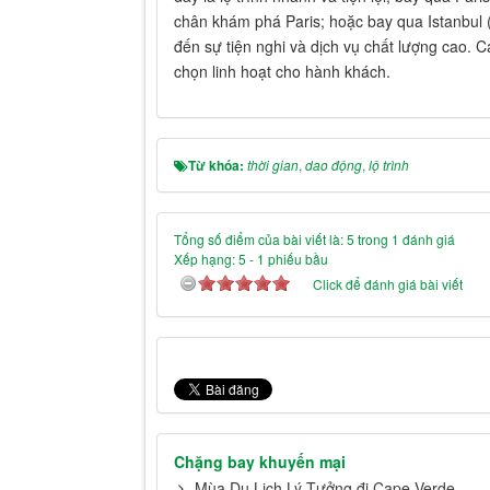
chân khám phá Paris; hoặc bay qua Istanbul (
đến sự tiện nghi và dịch vụ chất lượng cao. 
chọn linh hoạt cho hành khách.
Từ khóa:
thời gian
,
dao động
,
lộ trình
Tổng số điểm của bài viết là: 5 trong 1 đánh giá
Xếp hạng:
5
-
1
phiếu bầu
Click để đánh giá bài viết
Chặng bay khuyến mại
Mùa Du Lịch Lý Tưởng đi Cape Verde