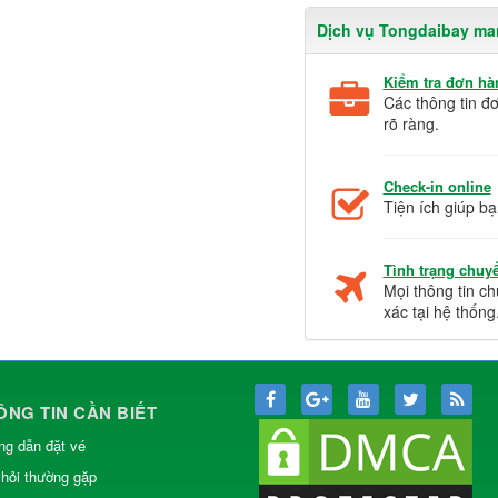
Dịch vụ Tongdaibay ma
Kiểm tra đơn hà
Các thông tin đ
rõ ràng.
Check-in online
Tiện ích giúp bạ
Tình trạng chuy
Mọi thông tin c
xác tại hệ thống
ÔNG TIN CẦN BIẾT
g dẫn đặt vé
hỏi thường gặp