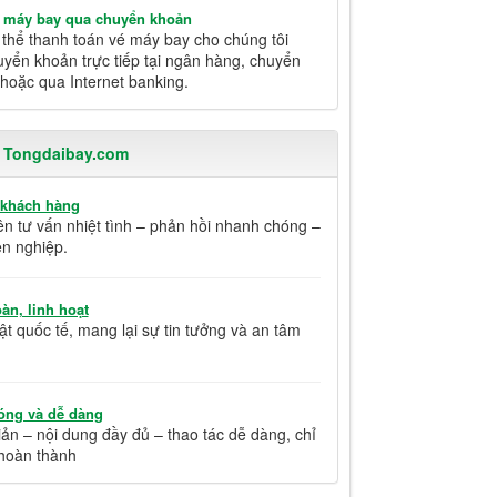
é máy bay qua chuyển khoản
thể thanh toán vé máy bay cho chúng tôi
yển khoản trực tiếp tại ngân hàng, chuyển
hoặc qua Internet banking.
i Tongdaibay.com
 khách hàng
ên tư vấn nhiệt tình – phản hồi nhanh chóng –
n nghiệp.
àn, linh hoạt
t quốc tế, mang lại sự tin tưởng và an tâm
óng và dễ dàng
ản – nội dung đầy đủ – thao tác dễ dàng, chỉ
hoàn thành