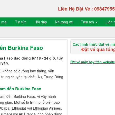
Liên Hệ Đặt Vé :
09847955
 mại
Tin tức
Hỏi đáp
Nhượng vé
Tiện ích
Liên 
Các hình thức đặt vé m
đến Burkina Faso
Đặt vé qua tổng
a Faso dao động từ 18 - 24 giờ, tùy
Đặt vé máy bay trên website
huyến.
ù không có đường bay thẳng, vẫn
m trung chuyển tại châu Âu, Trung Đông
Nam đến Burkina Faso
 Nam đến Burkina Faso, vì vậy hành
ng gian. Một số lộ trình phổ biến bao
ba (Ethiopia) với Ethiopian Airlines,
is (Pháp) với Air France, cho phép dừng