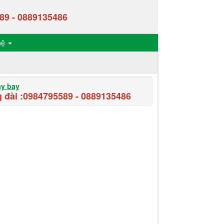
89
-
0889135486
hệ
áy bay
 đài :
0984795589
-
0889135486