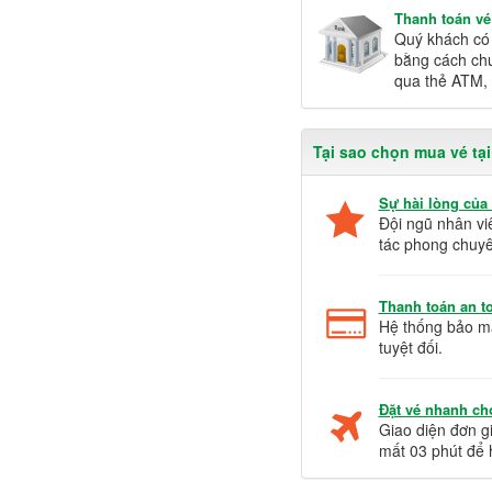
Thanh toán v
Quý khách có 
bằng cách chu
qua thẻ ATM, 
Tại sao chọn mua vé tạ
Sự hài lòng của
Đội ngũ nhân vi
tác phong chuyê
Thanh toán an to
Hệ thống bảo mậ
tuyệt đối.
Đặt vé nhanh ch
Giao diện đơn gi
mất 03 phút để 