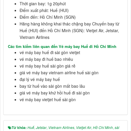
Thời gian bay: 1g 20phút
Điểm xuất phát: Huế (HUI)
Điểm đến: Hồ Chí Minh (SGN)
Hãng hàng không khai thác chặng bay Chuyến bay từ
Huế (HUI) đến Hồ Chí Minh (SGN): Vietjet Air, Jetstar,
Vietnam Airlines
Các tìm kiếm liên quan đến Vé máy bay Huế đi Hồ Chí Minh
vé máy bay huế đi sài gòn vietjet
vé máy bay đi huế bao nhiêu
vé máy bay huế sài gòn giá rẻ
giá vé máy bay vietnam airline huế sài gòn
đại lý vé máy bay huế
bay từ huế vào sài gòn mất bao lâu
giá vé máy bay khứ hồi huế đi sài gòn
vé máy bay vietjet huế sài gòn
Từ khóa:
Huế
,
Jetstar
,
Vietnam Airlines
,
Vietjet Air
,
Hồ Chí Minh
,
sài