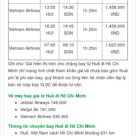
13:05
14:30
1,458,000
Vietnam Airlines
1h 25m
HUI
SGN
VND
18:20
19:45
1,458,000
Vietnam Airlines
1h 25m
HUI
SGN
VND
07:45
09:10
1,623,000
Vietnam Airlines
1h 25m
HUI
SGN
VND
Ghi chú: Giá hiển thị trên cho chặng bay từ Huế đi Hồ Chí
Minh chỉ mang tính chất tham khảo giá vé chưa bao gồm thuế
phí lệ phí sân bay, quý khách vui lòng liên hệ nhân viên đại lý
bán vé máy bay VLSC để được tư vấn.
Vé máy bay giá rẻ Huế đi Hồ Chí Minh
Jetstar Airways 749.000
Vietjet Air 781.000
Vietnam Airlines 936.000
Thông tin chuyến bay Huế đi Hồ Chí Minh
Huế, Việt Nam cách Hồ Chí Minh khoảng 631 km