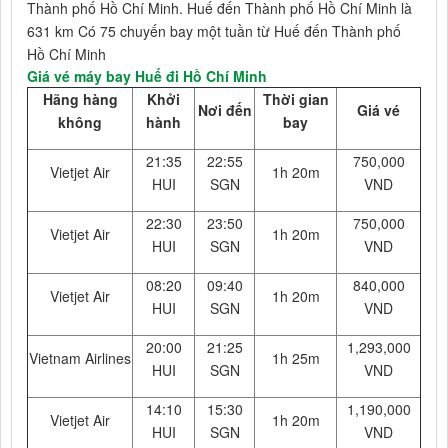
Thành phố Hồ Chí Minh. Huế đến Thành phố Hồ Chí Minh là
631 km Có 75 chuyến bay một tuần từ Huế đến Thành phố
Hồ Chí Minh
Giá vé máy bay Huế đi Hồ Chí Minh
Hãng hàng
Khởi
Thời gian
Nơi đến
Giá vé
không
hành
bay
21:35
22:55
750,000
Vietjet Air
1h 20m
HUI
SGN
VND
22:30
23:50
750,000
Vietjet Air
1h 20m
HUI
SGN
VND
08:20
09:40
840,000
Vietjet Air
1h 20m
HUI
SGN
VND
20:00
21:25
1,293,000
Vietnam Airlines
1h 25m
HUI
SGN
VND
14:10
15:30
1,190,000
Vietjet Air
1h 20m
HUI
SGN
VND