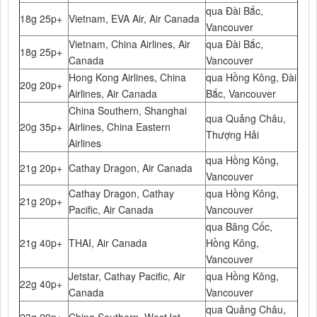
qua Đài Bắc,
18g 25p+
Vietnam, EVA Air, Air Canada
Vancouver
Vietnam, China Airlines, Air
qua Đài Bắc,
18g 25p+
Canada
Vancouver
Hong Kong Airlines, China
qua Hồng Kông, Đài
20g 20p+
Airlines, Air Canada
Bắc, Vancouver
China Southern, Shanghai
qua Quảng Châu,
20g 35p+
Airlines, China Eastern
Thượng Hải
Airlines
qua Hồng Kông,
21g 20p+
Cathay Dragon, Air Canada
Vancouver
Cathay Dragon, Cathay
qua Hồng Kông,
21g 20p+
Pacific, Air Canada
Vancouver
qua Băng Cốc,
21g 40p+
THAI, Air Canada
Hồng Kông,
Vancouver
Jetstar, Cathay Pacific, Air
qua Hồng Kông,
22g 40p+
Canada
Vancouver
qua Quảng Châu,
23g 20p+
China Southern, WestJet