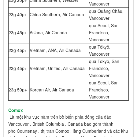
Vancouver
qua Quảng Châu,
23g 40p+
China Southern, Air Canada
Vancouver
qua Seoul, San
23g 45p+
Asiana, Air Canada
Francisco,
Vancouver
qua Tōkyō,
23g 45p+
Vietnam, ANA, Air Canada
Vancouver
qua Tōkyō, San
23g 45p+
Vietnam, United, Air Canada
Francisco,
Vancouver
qua Seoul, San
23g 50p+
Korean Air, Air Canada
Francisco,
Vancouver
Comox
Là một khu vực nằm trên bờ biển phía đông của đảo
Vancouver , British Columbia , Canada bao gồm thành
phố Courtenay , thị trấn Comox , làng Cumberland và các khu