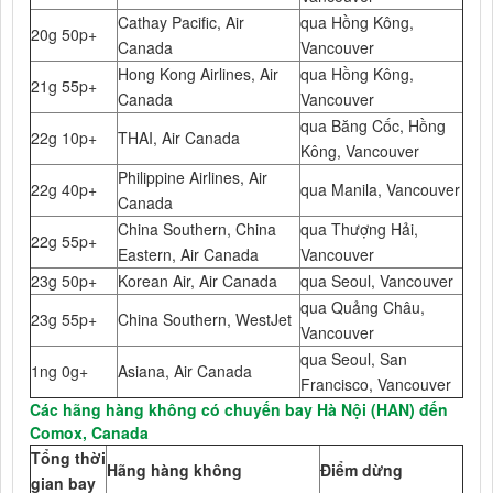
Cathay Pacific, Air
qua Hồng Kông,
20g 50p+
Canada
Vancouver
Hong Kong Airlines, Air
qua Hồng Kông,
21g 55p+
Canada
Vancouver
qua Băng Cốc, Hồng
22g 10p+
THAI, Air Canada
Kông, Vancouver
Philippine Airlines, Air
22g 40p+
qua Manila, Vancouver
Canada
China Southern, China
qua Thượng Hải,
22g 55p+
Eastern, Air Canada
Vancouver
23g 50p+
Korean Air, Air Canada
qua Seoul, Vancouver
qua Quảng Châu,
23g 55p+
China Southern, WestJet
Vancouver
qua Seoul, San
1ng 0g+
Asiana, Air Canada
Francisco, Vancouver
Các hãng hàng không có chuyến bay Hà Nội (HAN) đến
Comox, Canada
Tổng thời
Hãng hàng không
Điểm dừng
gian bay