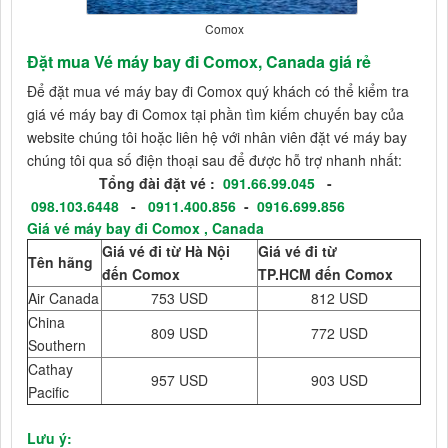
Comox
Đặt mua Vé máy bay đi Comox, Canada giá rẻ
Để đặt mua vé máy bay đi Comox quý khách có thể kiểm tra
giá vé máy bay đi Comox tại phần tìm kiếm chuyến bay của
website chúng tôi hoặc liên hệ với nhân viên đặt vé máy bay
chúng tôi qua số điện thoại sau để được hỗ trợ nhanh nhất:
Tổng đài đặt vé :
091.66.99.045
-
098.103.6448
-
0911.400.856
-
0916.699.856
Giá vé máy bay đi Comox , Canada
Giá vé đi từ Hà Nội
Giá vé đi từ
Tên hãng
đến Comox
TP.HCM đến Comox
Air Canada
753 USD
812 USD
China
809 USD
772 USD
Southern
Cathay
957 USD
903 USD
Pacific
Lưu ý: