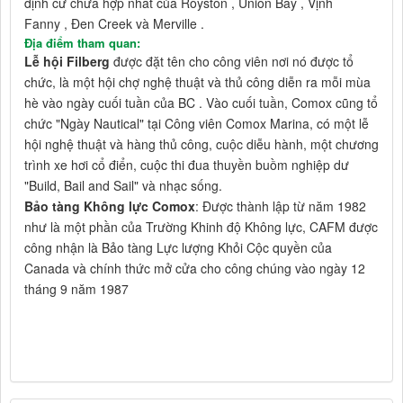
định cư chưa hợp nhất của Royston , Union Bay , Vịnh
Fanny , Đen Creek và Merville .
Địa điểm tham quan:
Lễ hội Filberg
được đặt tên cho công viên nơi nó được tổ
chức, là một hội chợ nghệ thuật và thủ công diễn ra mỗi mùa
hè vào ngày cuối tuần của BC . Vào cuối tuần, Comox cũng tổ
chức "Ngày Nautical" tại Công viên Comox Marina, có một lễ
hội nghệ thuật và hàng thủ công, cuộc diễu hành, một chương
trình xe hơi cổ điển, cuộc thi đua thuyền buồm nghiệp dư
"Build, Bail and Sail" và nhạc sống.
Bảo tàng Không lực Comox
: Được thành lập từ năm 1982
như là một phần của Trường Khinh độ Không lực, CAFM được
công nhận là Bảo tàng Lực lượng Khỏi Cộc quyền của
Canada và chính thức mở cửa cho công chúng vào ngày 12
tháng 9 năm 1987