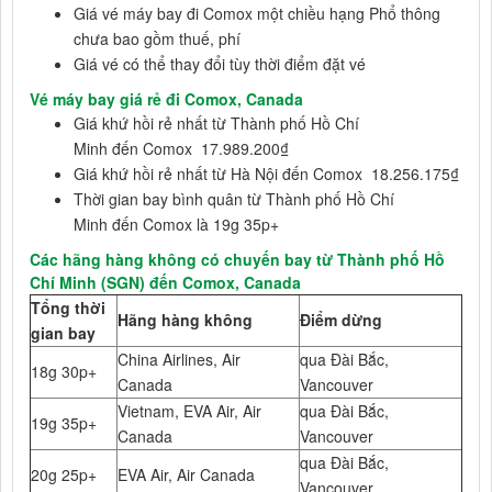
Giá vé máy bay đi Comox một chiều hạng Phổ thông
chưa bao gồm thuế, phí
Giá vé có thể thay đổi tùy thời điểm đặt vé
Vé máy bay giá rẻ đi Comox, Canada
Giá khứ hồi rẻ nhất từ Thành phố Hồ Chí
Minh đến Comox 17.989.200₫
Giá khứ hồi rẻ nhất từ Hà Nội đến Comox 18.256.175₫
Thời gian bay bình quân từ Thành phố Hồ Chí
Minh đến Comox là 19g 35p+
Các hãng hàng không có chuyến bay từ Thành phố Hồ
Chí Minh (SGN) đến Comox, Canada
Tổng thời
Hãng hàng không
Điểm dừng
gian bay
China Airlines, Air
qua Đài Bắc,
18g 30p+
Canada
Vancouver
Vietnam, EVA Air, Air
qua Đài Bắc,
19g 35p+
Canada
Vancouver
qua Đài Bắc,
20g 25p+
EVA Air, Air Canada
Vancouver